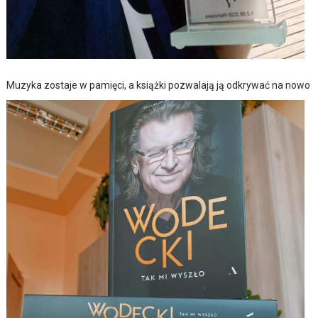
Muzyka zostaje w pamięci, a książki pozwalają ją odkrywać na nowo