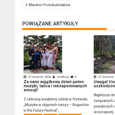
Nawigacja
Maraton Przedszkolaków
wpisu
POWIĄZANE ARTYKUŁY
07 sierpnia, 2026
redakcja
0
07 sierpnia,
Za nami wyjątkowy dzień pełen
Uwaga! Us
muzyki, tańca i niezapomnianych
uszkodzon
emocji!
Najbliższe d
Z radością wzięliśmy udział w festiwalu
związanych 
„Muzyka w objęciach natury – Augustów
powalonych 
is the Future Festival”,...
wczorajszej..