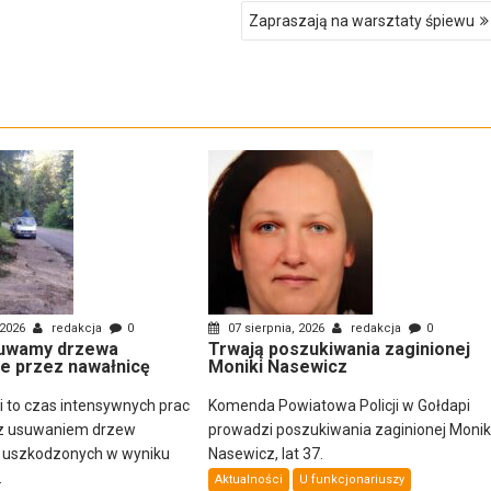
Zapraszają na warsztaty śpiewu
 2026
redakcja
0
07 sierpnia, 2026
redakcja
0
uwamy drzewa
Trwają poszukiwania zaginionej
e przez nawałnicę
Moniki Nasewicz
ni to czas intensywnych prac
Komenda Powiatowa Policji w Gołdapi
z usuwaniem drzew
prowadzi poszukiwania zaginionej Monik
i uszkodzonych w wyniku
Nasewicz, lat 37.
.
Aktualności
U funkcjonariuszy