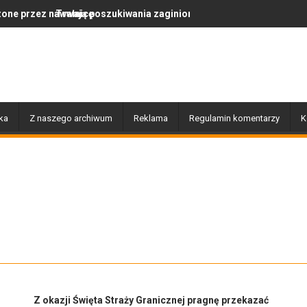
nicę
ją poszukiwania zaginionej Moniki Nasewicz
Po nawałnicy...
ka
Z naszego archiwum
Reklama
Regulamin komentarzy
K
Z okazji Święta Straży Granicznej pragnę przekazać