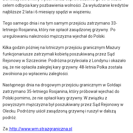
celem odbycia kary pozbawienia wolności. Za wyłudzanie kredytów
najbliższe 2 lata i 6 miesięcy spędzi w więzieniu.
Tego samego dnia i na tym samym przejściu zatrzymano 33-
letniego Rosjanina, który nie opłacił zasądzonej grzywny. Po
uregulowaniu należności mężczyzna wjechał do Polski.
Kilka godzin później na lotniczym przejściu granicznym Mazury
funkcjonariusze zatrzymali kobietę poszukiwaną przez Sąd
Rejonowy w Szczecinie. Podróżna przyleciała z Londynu i okazało
się, że nie opłaciła zaległej kary grzywny. 48-letnia Polka została
zwolniona po wpłaceniu zaległości.
Następnego dnia na drogowym przejściu granicznym w Gołdapi
zatrzymano 35-letniego Rosjanina, który próbował wjechać do
Polski pomimo, że nie opłacił kary grzywny. W związku z
powyższym mężczyzna był poszukiwany przez Sąd Rejonowy w
Olecku. Podróżny uiścił zasądzoną grzywnę i ruszył w dalszą
podróż.
Za:
http://www.wm.strazgraniczna.pl