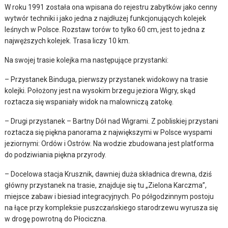
W roku 1991 została ona wpisana do rejestru zabytków jako cenny
wytwór techniki i jako jedna z najdłużej funkcjonujących kolejek
leśnych w Polsce. Rozstaw torów to tylko 60 cm, jest to jedna z
najwęższych kolejek. Trasa liczy 10 km.
Na swojej trasie kolejka ma następujące przystanki:
– Przystanek Binduga, pierwszy przystanek widokowy na trasie
kolejki. Położony jest na wysokim brzegu jeziora Wigry, skąd
roztacza się wspaniały widok na malowniczą zatokę.
– Drugi przystanek – Bartny Dół nad Wigrami. Z pobliskiej przystani
roztacza się piękna panorama z największymi w Polsce wyspami
jeziornymi: Ordów i Ostrów. Na wodzie zbudowana jest platforma
do podziwiania piękna przyrody.
– Docelowa stacja Krusznik, dawniej duża składnica drewna, dziś
główny przystanek na trasie, znajduje się tu „Zielona Karczma”,
miejsce zabaw i biesiad integracyjnych. Po półgodzinnym postoju
na łące przy kompleksie puszczańskiego starodrzewu wyrusza się
w drogę powrotną do Płociczna.