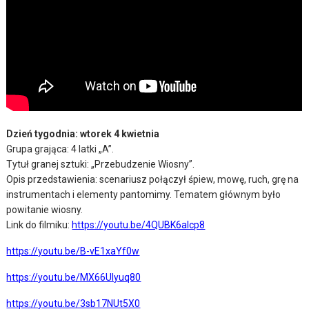
Dzień tygodnia: wtorek 4 kwietnia
Grupa grająca: 4 latki „A”.
Tytuł granej sztuki: „Przebudzenie Wiosny”.
Opis przedstawienia: scenariusz połączył śpiew, mowę, ruch, grę na
instrumentach i elementy pantomimy. Tematem głównym było
powitanie wiosny.
Link do filmiku:
https://youtu.be/4QUBK6alcp8
https://youtu.be/B-vE1xaYf0w
https://youtu.be/MX66Ulyuq80
https://youtu.be/3sb17NUt5X0