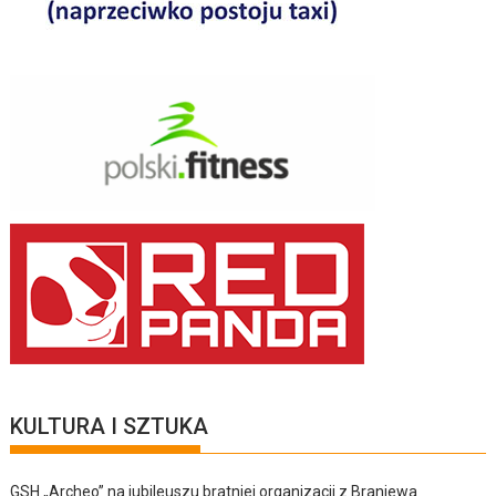
KULTURA I SZTUKA
GSH „Archeo” na jubileuszu bratniej organizacji z Braniewa