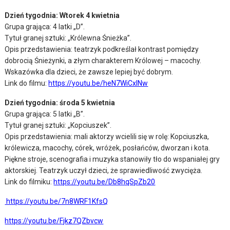
Dzień tygodnia: Wtorek 4 kwietnia
Grupa grająca: 4 latki „D”.
Tytuł granej sztuki: „Królewna Śnieżka”.
Opis przedstawienia: teatrzyk podkreślał kontrast pomiędzy
dobrocią Śnieżynki, a złym charakterem Królowej – macochy.
Wskazówka dla dzieci, że zawsze lepiej być dobrym.
Link do filmu:
https://youtu.be/heN7WiCxINw
Dzień tygodnia: środa 5 kwietnia
Grupa grająca: 5 latki „B”.
Tytuł granej sztuki: „Kopciuszek”.
Opis przedstawienia: mali aktorzy wcielili się w rolę: Kopciuszka,
królewicza, macochy, córek, wróżek, posłańców, dworzan i kota.
Piękne stroje, scenografia i muzyka stanowiły tło do wspaniałej gry
aktorskiej. Teatrzyk uczył dzieci, że sprawiedliwość zwycięża.
Link do filmiku:
https://youtu.be/Db8hqSpZb20
https://youtu.be/7n8WRF1KfsQ
https://youtu.be/Fjkz7QZbvcw