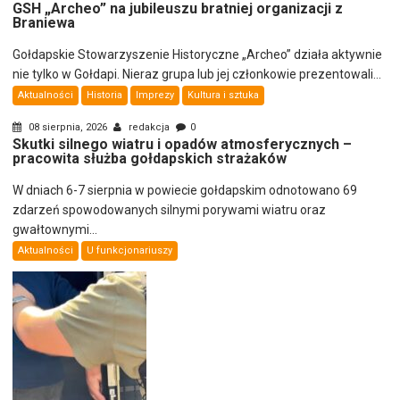
GSH „Archeo” na jubileuszu bratniej organizacji z
Braniewa
Gołdapskie Stowarzyszenie Historyczne „Archeo” działa aktywnie
nie tylko w Gołdapi. Nieraz grupa lub jej członkowie prezentowali...
Aktualności
Historia
Imprezy
Kultura i sztuka
08 sierpnia, 2026
redakcja
0
Skutki silnego wiatru i opadów atmosferycznych –
pracowita służba gołdapskich strażaków
W dniach 6-7 sierpnia w powiecie gołdapskim odnotowano 69
zdarzeń spowodowanych silnymi porywami wiatru oraz
gwałtownymi...
Aktualności
U funkcjonariuszy