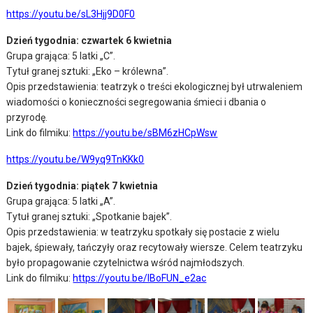
https://youtu.be/sL3Hjj9D0F0
Dzień tygodnia: czwartek 6 kwietnia
Grupa grająca: 5 latki „C”.
Tytuł granej sztuki: „Eko – królewna”.
Opis przedstawienia: teatrzyk o treści ekologicznej był utrwaleniem
wiadomości o konieczności segregowania śmieci i dbania o
przyrodę.
Link do filmiku:
https://youtu.be/sBM6zHCpWsw
https://youtu.be/W9yq9TnKKk0
Dzień tygodnia: piątek 7 kwietnia
Grupa grająca: 5 latki „A”.
Tytuł granej sztuki: „Spotkanie bajek”.
Opis przedstawienia: w teatrzyku spotkały się postacie z wielu
bajek, śpiewały, tańczyły oraz recytowały wiersze. Celem teatrzyku
było propagowanie czytelnictwa wśród najmłodszych.
Link do filmiku:
https://youtu.be/IBoFUN_e2ac