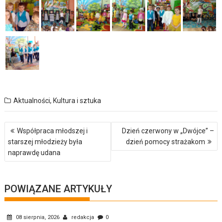
Aktualności
,
Kultura i sztuka
Nawigacja
Współpraca młodszej i
Dzień czerwony w „Dwójce” –
wpisu
starszej młodzieży była
dzień pomocy strażakom
naprawdę udana
POWIĄZANE ARTYKUŁY
08 sierpnia, 2026
redakcja
0