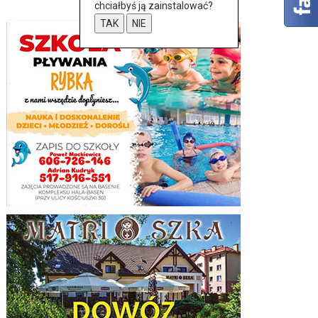
chciałbyś ją zainstalować?
TAK
NIE