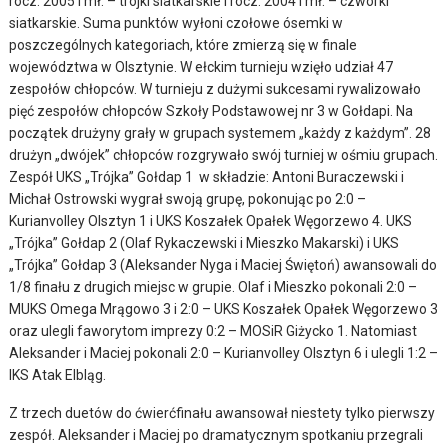
rocz. 2005 i mł. – trójki siatkarskie i rocz. 2004 i mł. – czwórki
siatkarskie. Suma punktów wyłoni czołowe ósemki w
poszczególnych kategoriach, które zmierzą się w finale
województwa w Olsztynie. W ełckim turnieju wzięło udział 47
zespołów chłopców. W turnieju z dużymi sukcesami rywalizowało
pięć zespołów chłopców Szkoły Podstawowej nr 3 w Gołdapi. Na
początek drużyny grały w grupach systemem „każdy z każdym”. 28
drużyn „dwójek” chłopców rozgrywało swój turniej w ośmiu grupach.
Zespół UKS „Trójka” Gołdap 1 w składzie: Antoni Buraczewski i
Michał Ostrowski wygrał swoją grupę, pokonując po 2:0 –
Kurianvolley Olsztyn 1 i UKS Koszałek Opałek Węgorzewo 4. UKS
„Trójka” Gołdap 2 (Olaf Rykaczewski i Mieszko Makarski) i UKS
„Trójka” Gołdap 3 (Aleksander Nyga i Maciej Świętoń) awansowali do
1/8 finału z drugich miejsc w grupie. Olaf i Mieszko pokonali 2:0 –
MUKS Omega Mrągowo 3 i 2:0 – UKS Koszałek Opałek Węgorzewo 3
oraz ulegli faworytom imprezy 0:2 – MOSiR Giżycko 1. Natomiast
Aleksander i Maciej pokonali 2:0 – Kurianvolley Olsztyn 6 i ulegli 1:2 –
IKS Atak Elbląg.
Z trzech duetów do ćwierćfinału awansował niestety tylko pierwszy
zespół. Aleksander i Maciej po dramatycznym spotkaniu przegrali