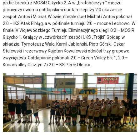
po tie-breaku z MOSiR Giżycko 2. A w „bratobójczym” meczu
pomiędzy dwoma gołdapskimi duetami lepszy 2:0 okazał się
zespół: Antoś i Michał. W ćwierćfinale duet Michał i Antoś pokonał
2:0 – IKS Atak Elbląg, a w półfinale turnieju 2:0 – mocne Lechowo. W
finale IV Wojewódzkiego Turnieju Eliminacyjnego ulegli 0:2 – MOSiR
Giżycko 1. Grający w „czwórkach” zespół UKS „Trójki” Gołdap w
składzie: Tymoteusz Walc, Kamil Jabłoński, Piotr Górski, Oskar
Stalewski i rezerwowy Kajetan Kowalewski odniósł trzy grupowe
zwycięstwa. Gołdapianie pokonali: 2:0 – Green Volley Ełk 1, 2:0 –
Kurianvolley Olsztyn 2 i 2:0 – KS Perłę Olecko.