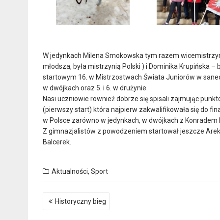
W jedynkach Milena Smokowska tym razem wicemistrzyni Po
młodsza, była mistrzynią Polski ) i Dominika Krupińska 
startowym 16. w Mistrzostwach Świata Juniorów w sanecz
w dwójkach oraz 5. i 6. w drużynie.
Nasi uczniowie rownież dobrze się spisali zajmując punk
(pierwszy start) która najpierw zakwalifikowała się do f
w Polsce zarówno w jedynkach, w dwójkach z Konradem L
Z gimnazjalistów z powodzeniem startował jeszcze Arek G
Balcerek.
Aktualności
,
Sport
Nawigacja
Historyczny bieg
wpisu