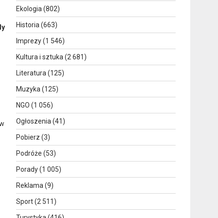
Ekologia
(802)
Historia
(663)
dy
Imprezy
(1 546)
Kultura i sztuka
(2 681)
Literatura
(125)
Muzyka
(125)
NGO
(1 056)
Ogłoszenia
(41)
ów
Pobierz
(3)
Podróże
(53)
Porady
(1 005)
Reklama
(9)
Sport
(2 511)
Turystyka
(416)