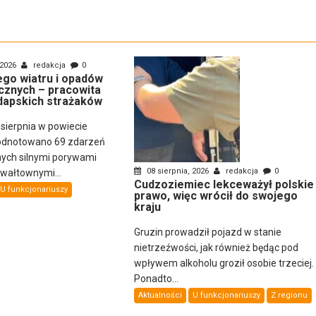
 2026
redakcja
0
nego wiatru i opadów
cznych – pracowita
dapskich strażaków
 sierpnia w powiecie
odnotowano 69 zdarzeń
ch silnymi porywami
08 sierpnia, 2026
redakcja
0
gwałtownymi...
Cudzoziemiec lekceważył polskie
U funkcjonariuszy
prawo, więc wrócił do swojego
kraju
Gruzin prowadził pojazd w stanie
nietrzeźwości, jak również będąc pod
wpływem alkoholu groził osobie trzeciej.
Ponadto...
Aktualności
U funkcjonariuszy
Z regionu