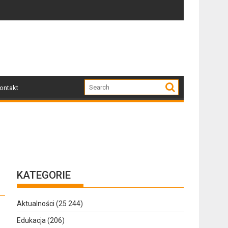
 pełen muzyki, tańca i niezapomnianych emocji!
Uwaga! Usuwamy drzewa uszkodzone przez n
ontakt
KATEGORIE
Aktualności
(25 244)
Edukacja
(206)