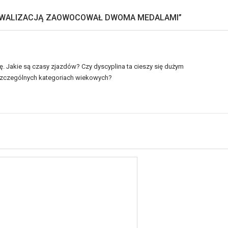
YWALIZACJĄ ZAOWOCOWAŁ DWOMA MEDALAMI
”
ę. Jakie są czasy zjazdów? Czy dyscyplina ta cieszy się dużym
szczególnych kategoriach wiekowych?