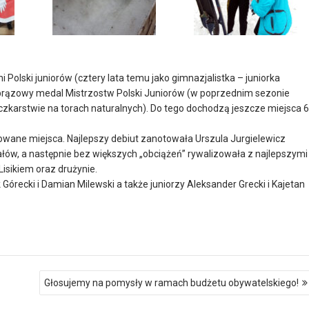
lski juniorów (cztery lata temu jako gimnazjalistka – juniorka
– brązowy medal Mistrzostw Polski Juniorów (w poprzednim sezonie
karstwie na torach naturalnych). Do tego dochodzą jeszcze miejsca 6
towane miejsca. Najlepszy debiut zanotowała Urszula Jurgielewicz
inałów, a następnie bez większych „obciążeń” rywalizowała z najlepszymi
isikiem oraz drużynie.
órecki i Damian Milewski a także juniorzy Aleksander Grecki i Kajetan
Głosujemy na pomysły w ramach budżetu obywatelskiego!