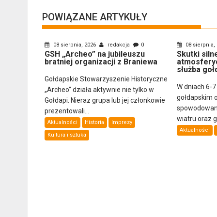
POWIĄZANE ARTYKUŁY
08 sierpnia, 2026
redakcja
0
08 sierpnia,
GSH „Archeo” na jubileuszu
Skutki sil
bratniej organizacji z Braniewa
atmosfery
służba goł
Gołdapskie Stowarzyszenie Historyczne
W dniach 6-7
„Archeo” działa aktywnie nie tylko w
gołdapskim 
Gołdapi. Nieraz grupa lub jej członkowie
spowodowany
prezentowali...
wiatru oraz 
Aktualności
Historia
Imprezy
Aktualności
Kultura i sztuka