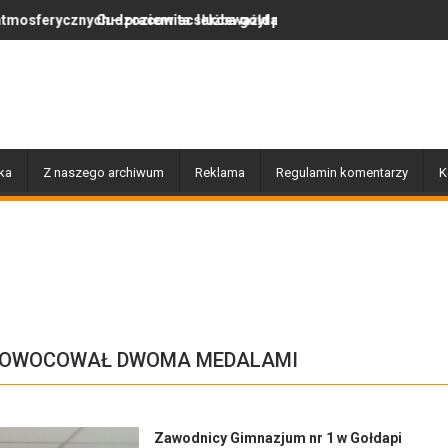
– pracowita służba gołdapskich strażaków
zoziemiec lekceważył polskie prawo, więc wrócił do swojego kraju
Za nami wyjątkowy dzień
ka
Z naszego archiwum
Reklama
Regulamin komentarzy
K
ZAOWOCOWAŁ DWOMA MEDALAMI
Zawodnicy Gimnazjum nr 1 w Gołdapi