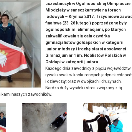
uczestniczyli w Ogólnopolskiej Olimpiadzie
Młodzieży w saneczkarstwie na torach
lodowych – Krynica 2017. Trzydniowe zawo
finałowe (23-26 lutego ) poprzedzone były
ogólnopolskimi eliminacjami, po których
zakwalifikowała się cała czwórka
gimnazjalistów gołdapskich w kategorii
junior młodszy i trochę starsi absolwenci
Gimnazjum nr 1 im. Noblistów Polskich w
Gołdapi w kategorii juniora.
Każdego dnia zawodnicy z pięciu województw
rywalizowali w konkurencjach jedynek chłopc
i dziewcząt oraz w dwójkach i drużynach.
Bardzo duży wysiłek i stres związany z tą
nikami naszych zawodników.