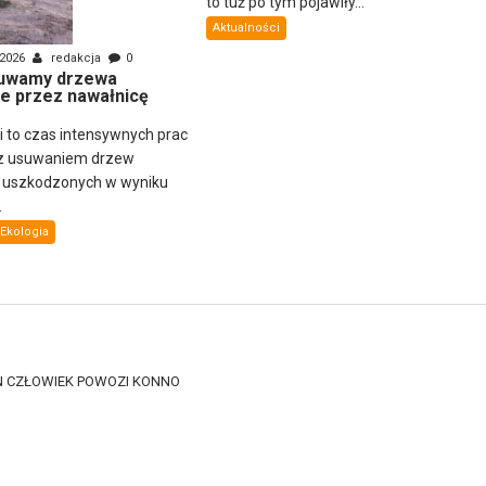
to tuż po tym pojawiły...
Aktualności
 2026
redakcja
0
uwamy drzewa
e przez nawałnicę
ni to czas intensywnych prac
z usuwaniem drzew
i uszkodzonych w wyniku
.
Ekologia
EN CZŁOWIEK POWOZI KONNO