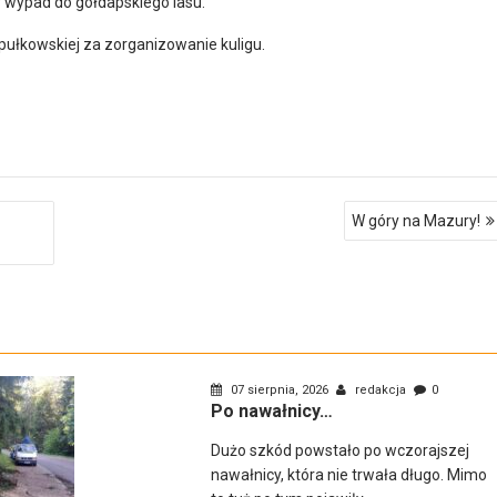
y wypad do gołdapskiego lasu.
pułkowskiej za zorganizowanie kuligu.
W góry na Mazury!
07 sierpnia, 2026
redakcja
0
Po nawałnicy…
Dużo szkód powstało po wczorajszej
nawałnicy, która nie trwała długo. Mimo