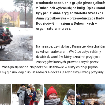
w sobotnie popołudnie grupie gimnazjalistó
z Dubeninek wybrać się na kulig. Opiekunami
były panie: Anna Krygier, Wioletta Szeszko i
Anna Stypułkowska – przewodnicząca Rady
Rodziców Gimnazjum w Dubeninkach –
organizatora imprezy.
Na miejsce, czyli do lasu Kumiecie, dojechaliś
szkolnym autokarem. Wkrótce usłyszeliśmy
dźwięk dzwonków, który oznajmił przybycie
zaprzęgów konnych, prowadzonych przez
zaczęła się sanna. Na początku uczniowie w ciszy chłonęli piękno
li się głośno, dając upust radości. Podczas jazdy naszą uwagę przykuły