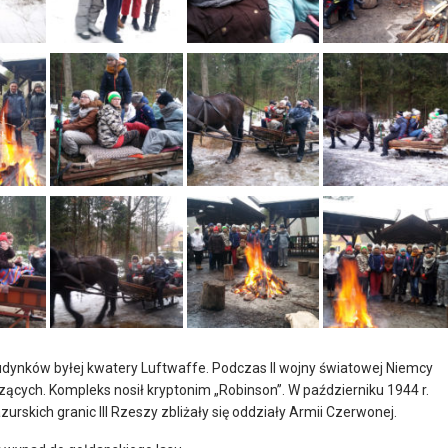
 budynków byłej kwatery Luftwaffe. Podczas II wojny światowej Niemcy
ących. Kompleks nosił kryptonim „Robinson”. W październiku 1944 r.
skich granic III Rzeszy zbliżały się oddziały Armii Czerwonej.