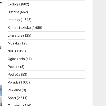
w
Ekologia
(802)
Historia
(662)
Imprezy
(1 545)
Kultura i sztuka
(2 680)
Literatura
(125)
Muzyka
(125)
my
NGO
(1 056)
Ogłoszenia
(41)
Pobierz
(3)
Podróże
(53)
Porady
(1 005)
Reklama
(9)
Sport
(2 511)
Turystyka
(416)