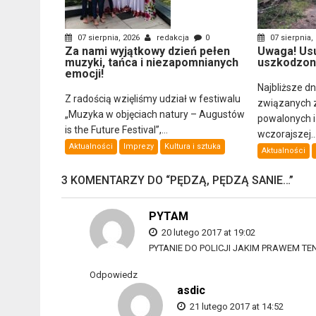
07 sierpnia, 2026
redakcja
0
07 sierpnia,
Za nami wyjątkowy dzień pełen
Uwaga! Us
muzyki, tańca i niezapomnianych
uszkodzon
emocji!
Najbliższe d
Z radością wzięliśmy udział w festiwalu
związanych 
„Muzyka w objęciach natury – Augustów
powalonych 
is the Future Festival”,...
wczorajszej..
Aktualności
Imprezy
Kultura i sztuka
Aktualności
3 KOMENTARZY DO “
PĘDZĄ, PĘDZĄ SANIE…
”
PYTAM
20 lutego 2017 at 19:02
PYTANIE DO POLICJI JAKIM PRAWEM T
Odpowiedz
asdic
21 lutego 2017 at 14:52