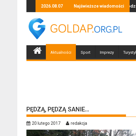
Skip
uzyki, tańca i niezapomnianych emocji!
Uwaga! Usuwamy drzewa uszkodzone przez nawałnic
2026.08.07
Najświeższe wiadomości
Po nawał
to
content
Aktualności
Sport
Imprezy
Turysty
PĘDZĄ, PĘDZĄ SANIE…
20 lutego 2017
redakcja