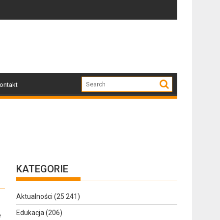
Zapraszamy mieszkańców Gołdapi i okolic na spot
Za 
ontakt
KATEGORIE
Aktualności
(25 241)
Edukacja
(206)
ę