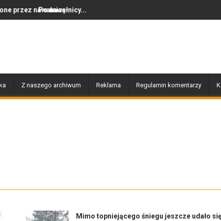
ę
nicy...
Dziś w Gołdapi około 16:30
ka
Z naszego archiwum
Reklama
Regulamin komentarzy
K
Mimo topniejącego śniegu jeszcze udało si