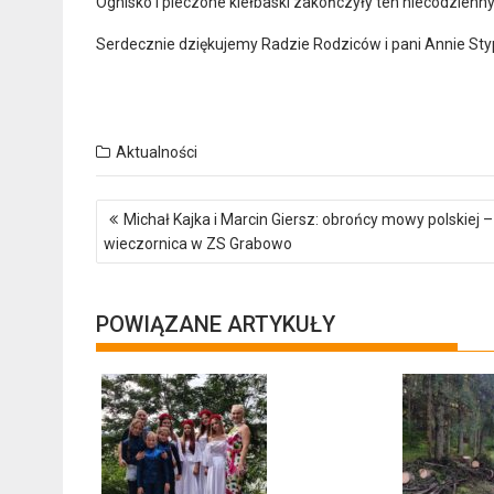
Ognisko i pieczone kiełbaski zakończyły ten niecodzienn
Serdecznie dziękujemy Radzie Rodziców i pani Annie Sty
Aktualności
Nawigacja
Michał Kajka i Marcin Giersz: obrońcy mowy polskiej –
wpisu
wieczornica w ZS Grabowo
POWIĄZANE ARTYKUŁY