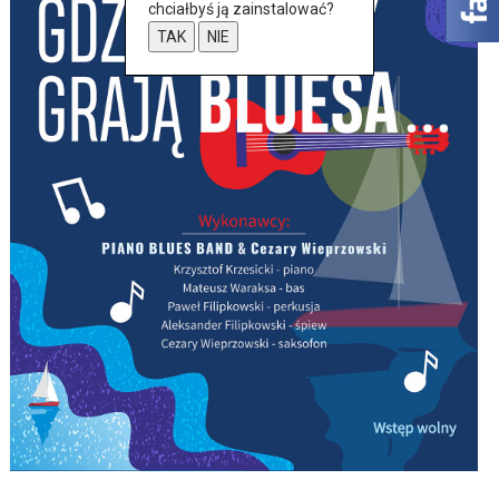
chciałbyś ją zainstalować?
TAK
NIE