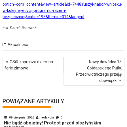
option=com_content&view=article&id=7448:ruszyl-nabor-wniosku-
w-kolejnej-edycji-programu-razem-
bezpieczniej&catid=193&Itemid=314&lang=pl
Fot. Kamil Olszewski
Aktualności
Nawigacja
OSiR zaprasza dzieci na
Nowy dowódca 15.
wpisu
ferie zimowe
Gołdapskiego Pułku
Przeciwlotniczego przejął
obowiązki
POWIĄZANE ARTYKUŁY
09 sierpnia, 2026
redakcja
0
Nie bądź obojętny! Protest przed olsztyńskim