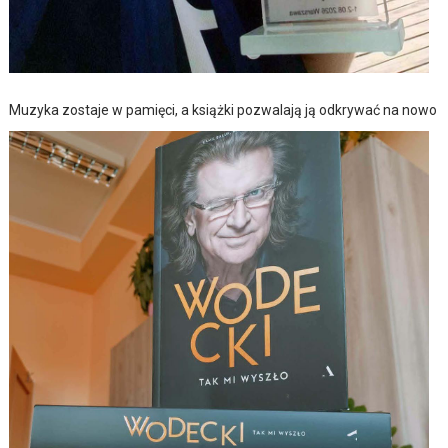
Muzyka zostaje w pamięci, a książki pozwalają ją odkrywać na nowo