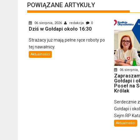
POWIĄZANE ARTYKUŁY
06 sierpnia, 2026
redakcja
0
Dziś w Gołdapi około 16:30
Strażacy już mają pełne ręce roboty po
tej nawałnicy.
Aktualności
06 sierpnia,
Zapraszam
Gołdapi i o
Poseł na S
Królak
Serdecznie 
Gołdapi i oko
Sejm RP Katar
Aktualności