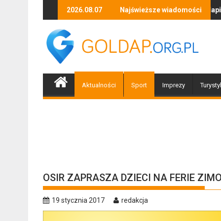
Skip
Zapraszamy mieszkańców Gołdapi i okolic na spotkanie z 
2026.08.07
Najświeższe wiadomości
Biżuteryjne
to
content
Aktualności
Sport
Imprezy
Turysty
OSIR ZAPRASZA DZIECI NA FERIE ZIM
19 stycznia 2017
redakcja