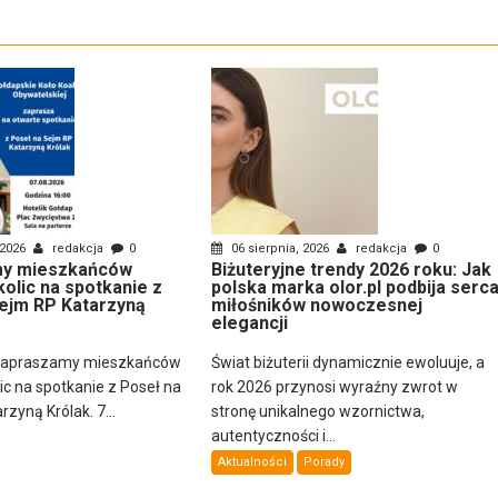
 2026
redakcja
0
06 sierpnia, 2026
redakcja
0
y mieszkańców
Biżuteryjne trendy 2026 roku: Jak
kolic na spotkanie z
polska marka olor.pl podbija serc
ejm RP Katarzyną
miłośników nowoczesnej
elegancji
zapraszamy mieszkańców
Świat biżuterii dynamicznie ewoluuje, a
lic na spotkanie z Poseł na
rok 2026 przynosi wyraźny zwrot w
zyną Królak. 7...
stronę unikalnego wzornictwa,
autentyczności i...
Aktualności
Porady