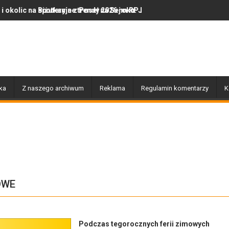
Poseł na Sejm RP Katarzyną Królak
 trendy 2026 roku: Jak polska marka olor.pl podbija serca miłośnik
Dobiegły końca prace związane 
ka
Z naszego archiwum
Reklama
Regulamin komentarzy
K
OWE
Podczas tegorocznych ferii zimowych