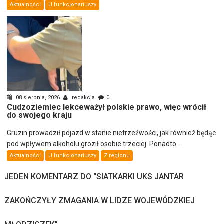
Aktualności
U funkcjonariuszy
08 sierpnia, 2026
redakcja
0
Cudzoziemiec lekceważył polskie prawo, więc wrócił
do swojego kraju
Gruzin prowadził pojazd w stanie nietrzeźwości, jak również będąc
pod wpływem alkoholu groził osobie trzeciej. Ponadto...
Aktualności
U funkcjonariuszy
Z regionu
JEDEN KOMENTARZ DO “
SIATKARKI UKS JANTAR
ZAKOŃCZYŁY ZMAGANIA W LIDZE WOJEWÓDZKIEJ