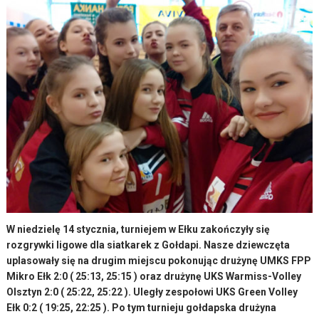
W niedzielę 14 stycznia, turniejem w Ełku zakończyły się
rozgrywki ligowe dla siatkarek z Gołdapi. Nasze dziewczęta
uplasowały się na drugim miejscu pokonując drużynę UMKS FPP
Mikro Ełk 2:0 ( 25:13, 25:15 ) oraz drużynę UKS Warmiss-Volley
Olsztyn 2:0 ( 25:22, 25:22 ). Uległy zespołowi UKS Green Volley
Ełk 0:2 ( 19:25, 22:25 ). Po tym turnieju gołdapska drużyna