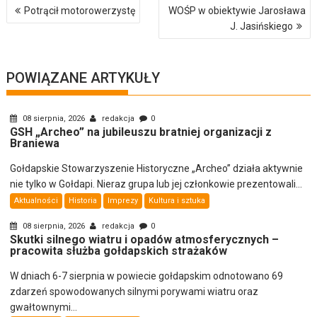
Nawigacja
Potrącił motorowerzystę
WOŚP w obiektywie Jarosława
wpisu
J. Jasińskiego
POWIĄZANE ARTYKUŁY
08 sierpnia, 2026
redakcja
0
GSH „Archeo” na jubileuszu bratniej organizacji z
Braniewa
Gołdapskie Stowarzyszenie Historyczne „Archeo” działa aktywnie
nie tylko w Gołdapi. Nieraz grupa lub jej członkowie prezentowali...
Aktualności
Historia
Imprezy
Kultura i sztuka
08 sierpnia, 2026
redakcja
0
Skutki silnego wiatru i opadów atmosferycznych –
pracowita służba gołdapskich strażaków
W dniach 6-7 sierpnia w powiecie gołdapskim odnotowano 69
zdarzeń spowodowanych silnymi porywami wiatru oraz
gwałtownymi...