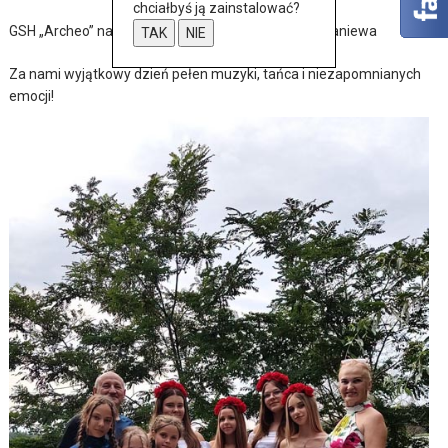
chciałbyś ją zainstalować?
GSH „Archeo” na jubileuszu bratniej organizacji z Braniewa
TAK
NIE
Za nami wyjątkowy dzień pełen muzyki, tańca i niezapomnianych
emocji!