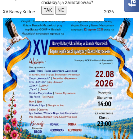
chciałbyś ją zainstalować?
TAK
NIE
XV Barwy Kultury Ukraińskiej w Baniach Mazurskich 2026