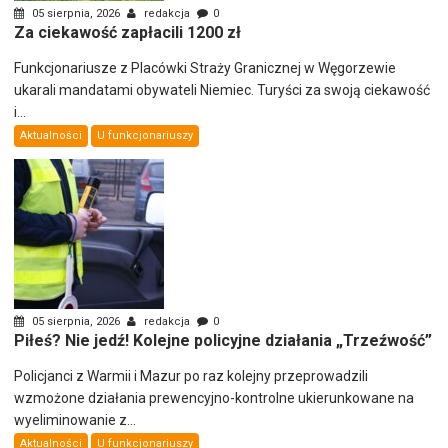
05 sierpnia, 2026
redakcja
0
Za ciekawość zapłacili 1200 zł
Funkcjonariusze z Placówki Straży Granicznej w Węgorzewie
ukarali mandatami obywateli Niemiec. Turyści za swoją ciekawość
i...
Aktualności
U funkcjonariuszy
05 sierpnia, 2026
redakcja
0
Piłeś? Nie jedź! Kolejne policyjne działania „Trzeźwość”
Policjanci z Warmii i Mazur po raz kolejny przeprowadzili
wzmożone działania prewencyjno-kontrolne ukierunkowane na
wyeliminowanie z...
Aktualności
U funkcjonariuszy