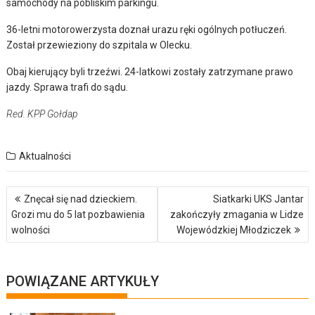
samochody na pobliskim parkingu.
36-letni motorowerzysta doznał urazu ręki ogólnych potłuczeń.
Został przewieziony do szpitala w Olecku.
Obaj kierujący byli trzeźwi. 24-latkowi zostały zatrzymane prawo
jazdy. Sprawa trafi do sądu.
Red. KPP Gołdap
Aktualności
Nawigacja
Znęcał się nad dzieckiem.
Siatkarki UKS Jantar
wpisu
Grozi mu do 5 lat pozbawienia
zakończyły zmagania w Lidze
wolności
Wojewódzkiej Młodziczek
POWIĄZANE ARTYKUŁY