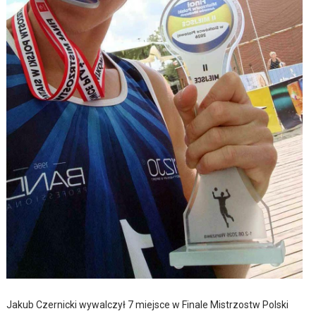
Jakub Czernicki wywalczył 7 miejsce w Finale Mistrzostw Polski