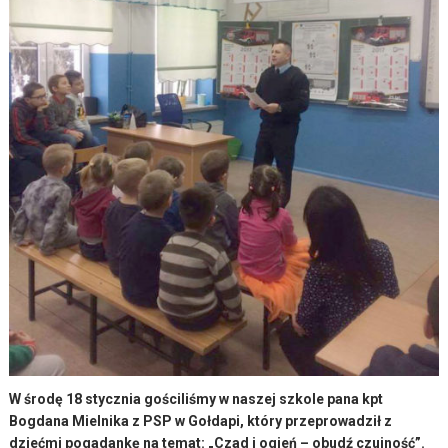
W środę 18 stycznia gościliśmy w naszej szkole pana kpt
Bogdana Mielnika z PSP w Gołdapi, który przeprowadził z
dziećmi pogadankę na temat: „Czad i ogień – obudź czujność”.