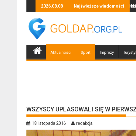
Skip
ów atmosferycznych – pracowita służba gołdapskich strażaków
Cudzoziemiec lekceważył polskie prawo, więc wróc
2026.08.08
Najświeższe wiadomości
Za n
to
content
Aktualności
Sport
Imprezy
Turysty
WSZYSCY UPLASOWALI SIĘ W PIERWSZ
18 listopada 2016
redakcja