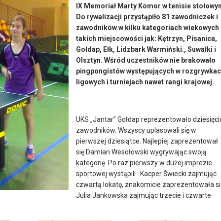
IX Memoriał Marty Komor w tenisie stołowy
Do rywalizacji przystąpiło 81 zawodniczek i
zawodników w kilku kategoriach wiekowych 
takich miejscowości jak: Kętrzyn, Pisanica,
Gołdap, Ełk, Lidzbark Warmiński., Suwałki i
Olsztyn. Wśród uczestników nie brakowało
pingpongistów występujących w rozgrywka
ligowych i turniejach nawet rangi krajowej.
UKS „Jantar” Gołdap reprezentowało dziesięci
zawodników. Wszyscy uplasowali się w
pierwszej dziesiątce. Najlepiej zaprezentował
się Damian Wesołowski wygrywając swoją
kategorię. Po raz pierwszy w dużej imprezie
sportowej wystąpili : Kacper Świecki zajmując
czwartą lokatę, znakomicie zaprezentowała si
Julia Jankowska zajmując trzecie i czwarte