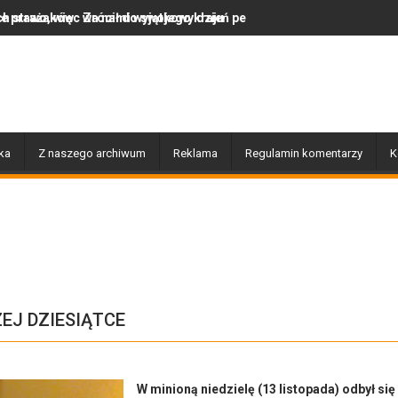
ił do swojego kraju
ami wyjątkowy dzień pełen muzyki, tańca i niezapomnianych emocji
Uwaga! Usuwamy drzewa 
ka
Z naszego archiwum
Reklama
Regulamin komentarzy
K
EJ DZIESIĄTCE
W minioną niedzielę (13 listopada) odbył się