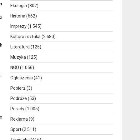
m
Ekologia
(802)
Historia
(662)
z
Imprezy
(1 545)
Kultura i sztuka
(2 680)
ch
Literatura
(125)
Muzyka
(125)
NGO
(1 056)
u
Ogłoszenia
(41)
Pobierz
(3)
Podróże
(53)
Porady
(1 005)
ę
Reklama
(9)
Sport
(2 511)
Turystyka
(416)