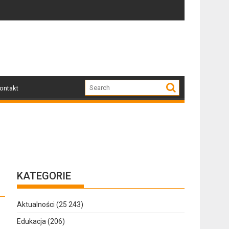
!
uszkodzone przez nawałnicę
Po nawałnicy...
ontakt
KATEGORIE
Aktualności
(25 243)
Edukacja
(206)