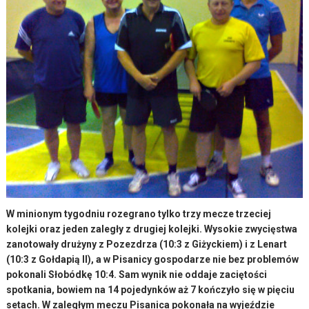
W minionym tygodniu rozegrano tylko trzy mecze trzeciej
kolejki oraz jeden zaległy z drugiej kolejki. Wysokie zwycięstwa
zanotowały drużyny z Pozezdrza (10:3 z Giżyckiem) i z Lenart
(10:3 z Gołdapią II), a w Pisanicy gospodarze nie bez problemów
pokonali Słobódkę 10:4. Sam wynik nie oddaje zaciętości
spotkania, bowiem na 14 pojedynków aż 7 kończyło się w pięciu
setach. W zaległym meczu Pisanica pokonała na wyjeździe