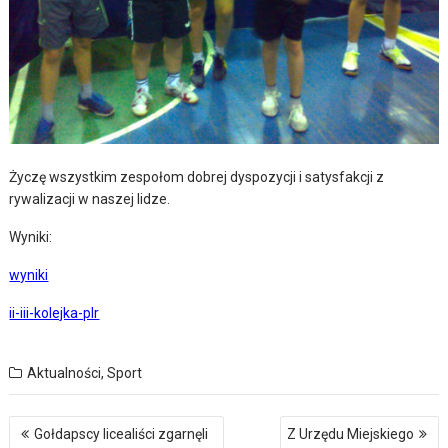
Życzę wszystkim zespołom dobrej dyspozycji i satysfakcji z
rywalizacji w naszej lidze.
Wyniki:
wyniki
ii-iii-kolejka-plr
Aktualności
,
Sport
Nawigacja
Gołdapscy licealiści zgarnęli
Z Urzędu Miejskiego
wpisu