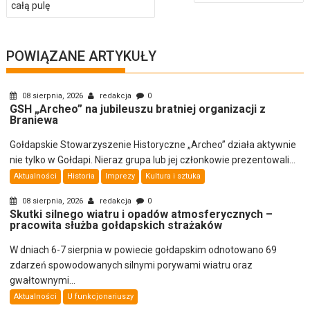
całą pulę
POWIĄZANE ARTYKUŁY
08 sierpnia, 2026
redakcja
0
GSH „Archeo” na jubileuszu bratniej organizacji z
Braniewa
Gołdapskie Stowarzyszenie Historyczne „Archeo” działa aktywnie
nie tylko w Gołdapi. Nieraz grupa lub jej członkowie prezentowali...
Aktualności
Historia
Imprezy
Kultura i sztuka
08 sierpnia, 2026
redakcja
0
Skutki silnego wiatru i opadów atmosferycznych –
pracowita służba gołdapskich strażaków
W dniach 6-7 sierpnia w powiecie gołdapskim odnotowano 69
zdarzeń spowodowanych silnymi porywami wiatru oraz
gwałtownymi...
Aktualności
U funkcjonariuszy