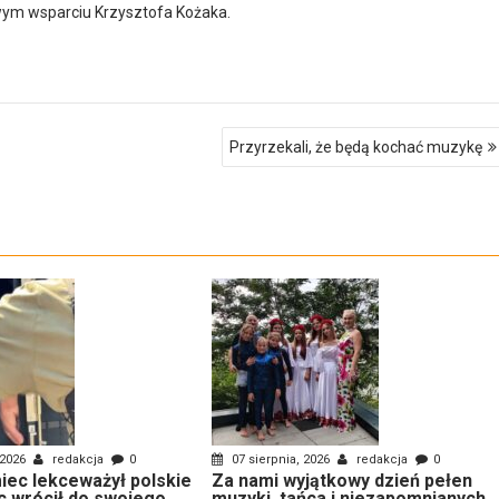
ym wsparciu Krzysztofa Kożaka.
Przyrzekali, że będą kochać muzykę
 2026
redakcja
0
07 sierpnia, 2026
redakcja
0
ec lekceważył polskie
Za nami wyjątkowy dzień pełen
c wrócił do swojego
muzyki, tańca i niezapomnianych