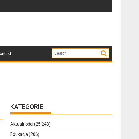
odzone przez nawałnicę
Po nawałnicy...
Skut
ontakt
KATEGORIE
Aktualności
(25 243)
Edukacja
(206)