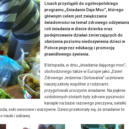
Lisach przystąpili do ogólnopolskiego
programu „Śniadanie Daje Moc”, którego
głównym celem jest zwiększanie
świadomości na temat zdrowego odżywiania
roli śniadania w diecie dziecka oraz
podejmowanie działań zmierzających do
obniżenia poziomu niedożywienia dzieci w
Polsce poprzez edukację i promocję
prawidłowego żywienia.
8 listopada, w dniu „śniadania dającego moc”,
obchodzonego także w Europie jako „Dzień
Zdrowego Jedzenia i Gotowania” uczniowie
naszej szkoły wspólnie z rodzicami
przygotowali uroczyste śniadanie. Na pięknie
ozdobionych stołach były zdrowe pyszności:
kanapki na bazie razowego pieczywa, sałatki
a, soki owocowe i warzywne. Dzieci przekonały się, że śniadanie to
o nauki i zabawy.