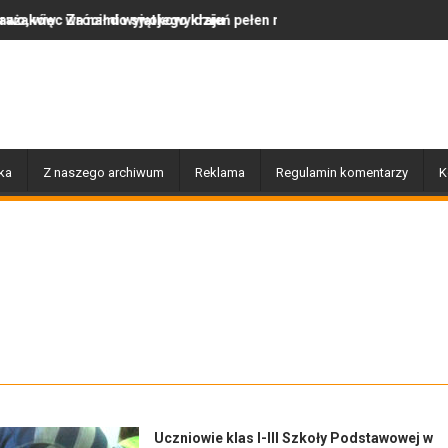
o swojego kraju
wyjątkowy dzień pełen muzyki, tańca i niezapomnianych emocji!
Uwaga! Usuwamy drzewa uszk
ka
Z naszego archiwum
Reklama
Regulamin komentarzy
K
Uczniowie klas I-III Szkoły Podstawowej w