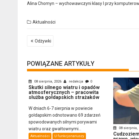
Alina Chomyn – wychowawczyni klasy I przy komputerow
Aktualności
Nawigacja
Odżywki
wpisu
POWIĄZANE ARTYKUŁY
08 sierpnia, 2026
redakcja
0
Skutki silnego wiatru i opadów
atmosferycznych – pracowita
służba gołdapskich strażaków
W dniach 6-7 sierpnia w powiecie
gołdapskim odnotowano 69 zdarzeń
spowodowanych silnymi porywami
08 sierpnia,
wiatru oraz gwałtownymi...
Cudzoziemi
Aktualności
U funkcjonariuszy
prawo, wię