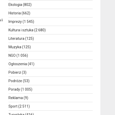
Ekologia
(802)
Historia
(662)
 i
Imprezy
(1 545)
Kultura i sztuka
(2 680)
Literatura
(125)
Muzyka
(125)
NGO
(1 056)
Ogłoszenia
(41)
Pobierz
(3)
Podróże
(53)
Porady
(1 005)
Reklama
(9)
Sport
(2 511)
Turystyka
(416)