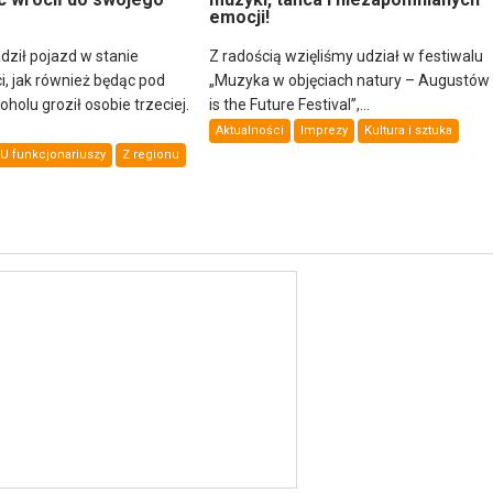
emocji!
dził pojazd w stanie
Z radością wzięliśmy udział w festiwalu
i, jak również będąc pod
„Muzyka w objęciach natury – Augustów
olu groził osobie trzeciej.
is the Future Festival”,...
Aktualności
Imprezy
Kultura i sztuka
U funkcjonariuszy
Z regionu