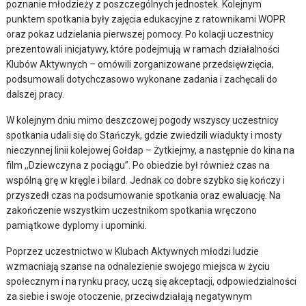
poznanie młodzieży z poszczególnych jednostek. Kolejnym
punktem spotkania były zajęcia edukacyjne z ratownikami WOPR
oraz pokaz udzielania pierwszej pomocy. Po kolacji uczestnicy
prezentowali inicjatywy, które podejmują w ramach działalności
Klubów Aktywnych – omówili zorganizowane przedsięwzięcia,
podsumowali dotychczasowo wykonane zadania i zachęcali do
dalszej pracy.
W kolejnym dniu mimo deszczowej pogody wszyscy uczestnicy
spotkania udali się do Stańczyk, gdzie zwiedzili wiadukty i mosty
nieczynnej linii kolejowej Gołdap – Żytkiejmy, a następnie do kina na
film ,,Dziewczyna z pociągu”. Po obiedzie był również czas na
wspólną grę w kręgle i bilard. Jednak co dobre szybko się kończy i
przyszedł czas na podsumowanie spotkania oraz ewaluację. Na
zakończenie wszystkim uczestnikom spotkania wręczono
pamiątkowe dyplomy i upominki.
Poprzez uczestnictwo w Klubach Aktywnych młodzi ludzie
wzmacniają szanse na odnalezienie swojego miejsca w życiu
społecznym i na rynku pracy, uczą się akceptacji, odpowiedzialności
za siebie i swoje otoczenie, przeciwdziałają negatywnym