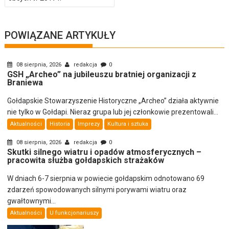
POWIĄZANE ARTYKUŁY
08 sierpnia, 2026
redakcja
0
GSH „Archeo” na jubileuszu bratniej organizacji z
Braniewa
Gołdapskie Stowarzyszenie Historyczne „Archeo” działa aktywnie
nie tylko w Gołdapi. Nieraz grupa lub jej członkowie prezentowali...
Aktualności
Historia
Imprezy
Kultura i sztuka
08 sierpnia, 2026
redakcja
0
Skutki silnego wiatru i opadów atmosferycznych –
pracowita służba gołdapskich strażaków
W dniach 6-7 sierpnia w powiecie gołdapskim odnotowano 69
zdarzeń spowodowanych silnymi porywami wiatru oraz
gwałtownymi...
Aktualności
U funkcjonariuszy