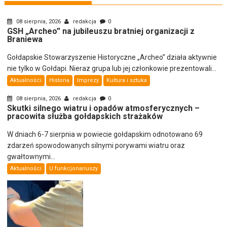
08 sierpnia, 2026
redakcja
0
GSH „Archeo” na jubileuszu bratniej organizacji z
Braniewa
Gołdapskie Stowarzyszenie Historyczne „Archeo” działa aktywnie
nie tylko w Gołdapi. Nieraz grupa lub jej członkowie prezentowali...
Aktualności
Historia
Imprezy
Kultura i sztuka
08 sierpnia, 2026
redakcja
0
Skutki silnego wiatru i opadów atmosferycznych –
pracowita służba gołdapskich strażaków
W dniach 6-7 sierpnia w powiecie gołdapskim odnotowano 69
zdarzeń spowodowanych silnymi porywami wiatru oraz
gwałtownymi...
Aktualności
U funkcjonariuszy