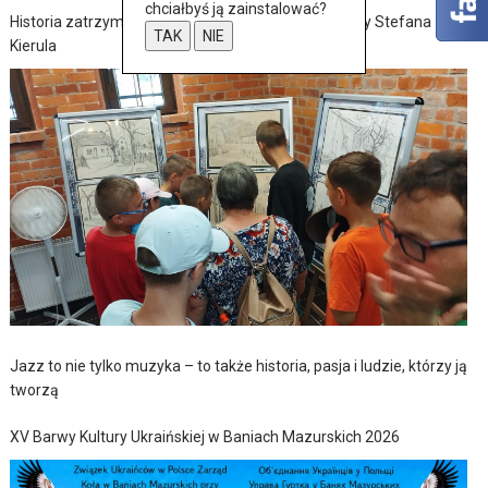
chciałbyś ją zainstalować?
Historia zatrzymana w szkicach – wernisaż wystawy Stefana
TAK
NIE
Kierula
Jazz to nie tylko muzyka – to także historia, pasja i ludzie, którzy ją
tworzą
XV Barwy Kultury Ukraińskiej w Baniach Mazurskich 2026