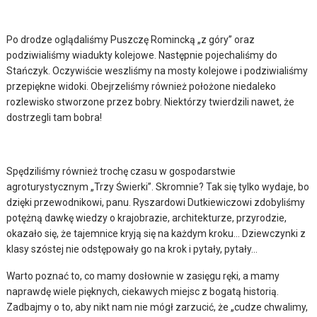
Po drodze oglądaliśmy Puszczę Romincką „z góry” oraz
podziwialiśmy wiadukty kolejowe. Następnie pojechaliśmy do
Stańczyk. Oczywiście weszliśmy na mosty kolejowe i podziwialiśmy
przepiękne widoki. Obejrzeliśmy również położone niedaleko
rozlewisko stworzone przez bobry. Niektórzy twierdzili nawet, że
dostrzegli tam bobra!
Spędziliśmy również trochę czasu w gospodarstwie
agroturystycznym „Trzy Świerki”. Skromnie? Tak się tylko wydaje, bo
dzięki przewodnikowi, panu. Ryszardowi Dutkiewiczowi zdobyliśmy
potężną dawkę wiedzy o krajobrazie, architekturze, przyrodzie,
okazało się, że tajemnice kryją się na każdym kroku… Dziewczynki z
klasy szóstej nie odstępowały go na krok i pytały, pytały…
Warto poznać to, co mamy dosłownie w zasięgu ręki, a mamy
naprawdę wiele pięknych, ciekawych miejsc z bogatą historią.
Zadbajmy o to, aby nikt nam nie mógł zarzucić, że „cudze chwalimy,