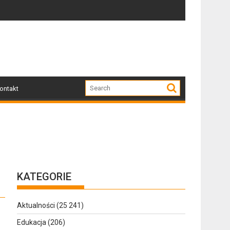
Zapraszamy mieszkańców Gołdapi i okolic na spot
Za 
ontakt
KATEGORIE
Aktualności
(25 241)
Edukacja
(206)