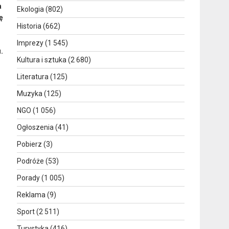
a
Ekologia
(802)
ę
Historia
(662)
Imprezy
(1 545)
.
Kultura i sztuka
(2 680)
Literatura
(125)
Muzyka
(125)
NGO
(1 056)
Ogłoszenia
(41)
Pobierz
(3)
Podróże
(53)
Porady
(1 005)
Reklama
(9)
Sport
(2 511)
Turystyka
(416)