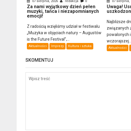
07 sierpnia, 2026
redakcja
0
07 sierpnia,
Za nami wyjątkowy dzień pełen
Uwaga! Us
muzyki, tańca i niezapomnianych
uszkodzon
emocji!
Najbliższe d
Z radością wzięliśmy udział w festiwalu
związanych 
„Muzyka w objęciach natury – Augustów
powalonych 
is the Future Festival”,...
wczorajszej..
Aktualności
Imprezy
Kultura i sztuka
Aktualności
SKOMENTUJ