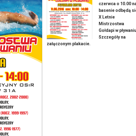
czerwca o 10.00 n
basenie odbędą si
X Letnie
Mistrzostwa
Gołdapi w pływaniu
Szczegóły na
załączonym plakacie.