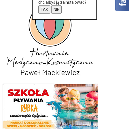
chciałbyś ją zainstalować?
TAK
NIE