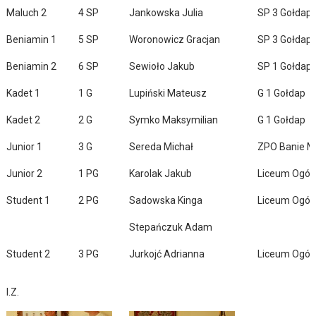
Maluch 2
4 SP
Jankowska Julia
SP 3 Gołdap
Beniamin 1
5 SP
Woronowicz Gracjan
SP 3 Gołdap
Beniamin 2
6 SP
Sewioło Jakub
SP 1 Gołdap
Kadet 1
1 G
Lupiński Mateusz
G 1 Gołdap
Kadet 2
2 G
Symko Maksymilian
G 1 Gołdap
Junior 1
3 G
Sereda Michał
ZPO Banie M
Junior 2
1 PG
Karolak Jakub
Liceum Ogól
Student 1
2 PG
Sadowska Kinga
Liceum Ogól
Stepańczuk Adam
Student 2
3 PG
Jurkojć Adrianna
Liceum Ogól
I.Z.