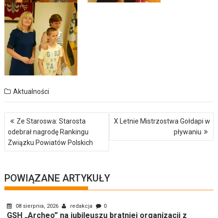
Aktualności
Nawigacja
Ze Staroswa: Starosta
X Letnie Mistrzostwa Gołdapi w
wpisu
odebrał nagrodę Rankingu
pływaniu
Związku Powiatów Polskich
POWIĄZANE ARTYKUŁY
08 sierpnia, 2026
redakcja
0
GSH „Archeo” na jubileuszu bratniej organizacji z