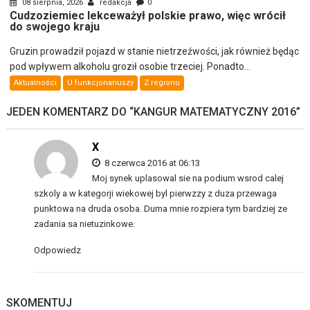
08 sierpnia, 2026
redakcja
0
Cudzoziemiec lekceważył polskie prawo, więc wrócił
do swojego kraju
Gruzin prowadził pojazd w stanie nietrzeźwości, jak również będąc
pod wpływem alkoholu groził osobie trzeciej. Ponadto...
Aktualności
U funkcjonariuszy
Z regionu
JEDEN KOMENTARZ DO “
KANGUR MATEMATYCZNY 2016
”
X
8 czerwca 2016 at 06:13
Moj synek uplasowal sie na podium wsrod calej
szkoly a w kategorji wiekowej byl pierwzzy z duza przewaga
punktowa na druda osoba. Duma mnie rozpiera tym bardziej ze
zadania sa nietuzinkowe.
Odpowiedz
SKOMENTUJ