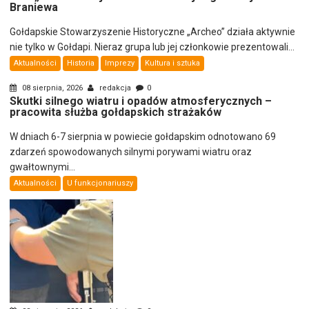
Braniewa
Gołdapskie Stowarzyszenie Historyczne „Archeo” działa aktywnie
nie tylko w Gołdapi. Nieraz grupa lub jej członkowie prezentowali...
Aktualności
Historia
Imprezy
Kultura i sztuka
08 sierpnia, 2026
redakcja
0
Skutki silnego wiatru i opadów atmosferycznych –
pracowita służba gołdapskich strażaków
W dniach 6-7 sierpnia w powiecie gołdapskim odnotowano 69
zdarzeń spowodowanych silnymi porywami wiatru oraz
gwałtownymi...
Aktualności
U funkcjonariuszy