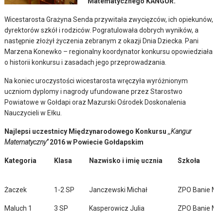
Matematycznego KANGUR.
Wicestarosta Grażyna Senda przywitała zwycięzców, ich opiekunów,
dyrektorów szkół i rodziców. Pogratulowała dobrych wyników, a
następnie złożył życzenia zebranym z okazji Dnia Dziecka. Pani
Marzena Konewko – regionalny koordynator konkursu opowiedziała
o historii konkursu i zasadach jego przeprowadzania.
Na koniec uroczystości wicestarosta wręczyła wyróżnionym
uczniom dyplomy i nagrody ufundowane przez Starostwo
Powiatowe w Gołdapi oraz Mazurski Ośrodek Doskonalenia
Nauczycieli w Ełku.
Najlepsi uczestnicy Międzynarodowego Konkursu
,,Kangur
Matematyczny”
2016 w Powiecie Gołdapskim
Kategoria
Klasa
Nazwisko i imię ucznia
Szkoła
Żaczek
1-2 SP
Janczewski Michał
ZPO Banie M
Maluch 1
3 SP
Kasperowicz Julia
ZPO Banie M