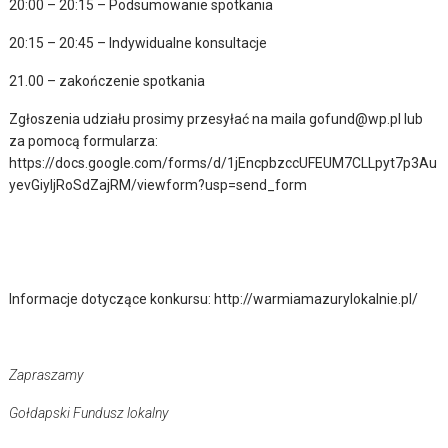
20:00 – 20:15 – Podsumowanie spotkania
20:15 – 20:45 – Indywidualne konsultacje
21.00 – zakończenie spotkania
Zgłoszenia udziału prosimy przesyłać na maila gofund@wp.pl lub
za pomocą formularza:
https://docs.google.com/forms/d/1jEncpbzccUFEUM7CLLpyt7p3Au
yevGiyljRoSdZajRM/viewform?usp=send_form
Informacje dotyczące konkursu: http://warmiamazurylokalnie.pl/
Zapraszamy
Gołdapski Fundusz lokalny