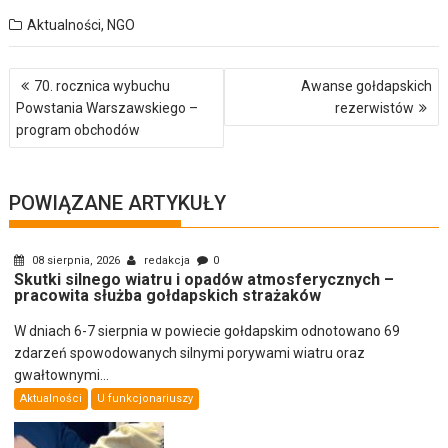
Aktualności
,
NGO
Nawigacja
70. rocznica wybuchu
Awanse gołdapskich
wpisu
Powstania Warszawskiego –
rezerwistów
program obchodów
POWIĄZANE ARTYKUŁY
08 sierpnia, 2026
redakcja
0
Skutki silnego wiatru i opadów atmosferycznych –
pracowita służba gołdapskich strażaków
W dniach 6-7 sierpnia w powiecie gołdapskim odnotowano 69
zdarzeń spowodowanych silnymi porywami wiatru oraz
gwałtownymi...
Aktualności
U funkcjonariuszy