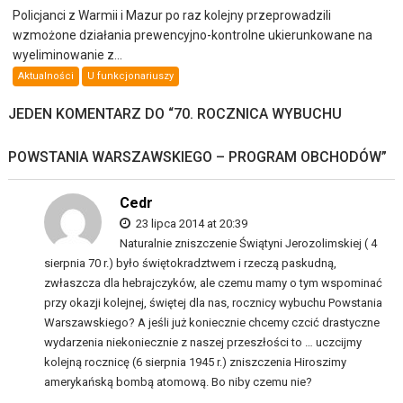
Policjanci z Warmii i Mazur po raz kolejny przeprowadzili
wzmożone działania prewencyjno-kontrolne ukierunkowane na
wyeliminowanie z...
Aktualności
U funkcjonariuszy
JEDEN KOMENTARZ DO “
70. ROCZNICA WYBUCHU
POWSTANIA WARSZAWSKIEGO – PROGRAM OBCHODÓW
”
Cedr
23 lipca 2014 at 20:39
Naturalnie zniszczenie Świątyni Jerozolimskiej ( 4
sierpnia 70 r.) było świętokradztwem i rzeczą paskudną,
zwłaszcza dla hebrajczyków, ale czemu mamy o tym wspominać
przy okazji kolejnej, świętej dla nas, rocznicy wybuchu Powstania
Warszawskiego? A jeśli już koniecznie chcemy czcić drastyczne
wydarzenia niekoniecznie z naszej przeszłości to … uczcijmy
kolejną rocznicę (6 sierpnia 1945 r.) zniszczenia Hiroszimy
amerykańską bombą atomową. Bo niby czemu nie?