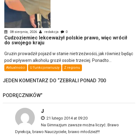
08 sierpnia, 2026
redakcja
0
Cudzoziemiec lekceważył polskie prawo, więc wrócił
do swojego kraju
Gruzin prowadził pojazd w stanie nietrzeźwości, jak również będąc
pod wpływem alkoholu groził osobie trzeciej. Ponadto...
Aktualności
U funkcjonariuszy
Z regionu
JEDEN KOMENTARZ DO “
ZEBRALI PONAD 700
PODRĘCZNIKÓW
”
J
21 lutego 2014 at 09:20
Na Gimnazjum zawsze można liczyć. Brawo
Dyrekcja, brawo Nauczyciele, brawo młodzież!!!