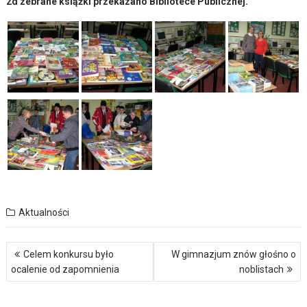
2d zebrane książki przekazano Bibliotece Publicznej.
Aktualności
Nawigacja
Celem konkursu było
W gimnazjum znów głośno o
wpisu
ocalenie od zapomnienia
noblistach