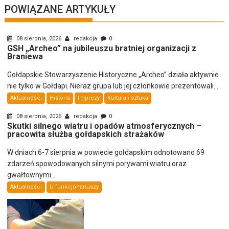
POWIĄZANE ARTYKUŁY
08 sierpnia, 2026
redakcja
0
GSH „Archeo” na jubileuszu bratniej organizacji z
Braniewa
Gołdapskie Stowarzyszenie Historyczne „Archeo” działa aktywnie
nie tylko w Gołdapi. Nieraz grupa lub jej członkowie prezentowali...
Aktualności
Historia
Imprezy
Kultura i sztuka
08 sierpnia, 2026
redakcja
0
Skutki silnego wiatru i opadów atmosferycznych –
pracowita służba gołdapskich strażaków
W dniach 6-7 sierpnia w powiecie gołdapskim odnotowano 69
zdarzeń spowodowanych silnymi porywami wiatru oraz
gwałtownymi...
Aktualności
U funkcjonariuszy