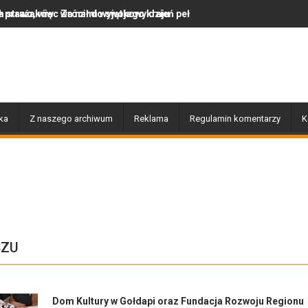
cił do swojego kraju
nami wyjątkowy dzień pełen muzyki, tańca i niezapomnianych emocji
Uwaga! Usuwamy drzewa
ka
Z naszego archiwum
Reklama
Regulamin komentarzy
K
SZU
Dom Kultury w Gołdapi oraz Fundacja Rozwoju Regionu