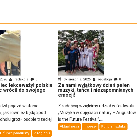
 2026
redakcja
0
07 sierpnia, 2026
redakcja
0
ec lekceważył polskie
Za nami wyjątkowy dzień pełen
c wrócił do swojego
muzyki, tańca i niezapomnianych
emocji!
dził pojazd w stanie
Z radością wzięliśmy udział w festiwalu
i, jak również będąc pod
„Muzyka w objęciach natury – Augustów
olu groził osobie trzeciej.
is the Future Festival”,...
Aktualności
Imprezy
Kultura i sztuka
U funkcjonariuszy
Z regionu