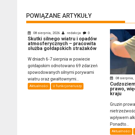
POWIĄZANE ARTYKUŁY
08 sierpnia, 2026
redakcja
0
Skutki silnego wiatru i opadów
atmosferycznych – pracowita
służba gołdapskich strażaków
W dniach 6-7 sierpnia w powiecie
gołdapskim odnotowano 69 zdarzeń
spowodowanych silnymi porywami
08 sierpnia,
wiatru oraz gwałtownymi...
Cudzoziemi
Aktualności
U funkcjonariuszy
prawo, wię
kraju
Gruzin prowa
nietrzeźwośc
wpływem alkoh
Ponadto...
Aktualności