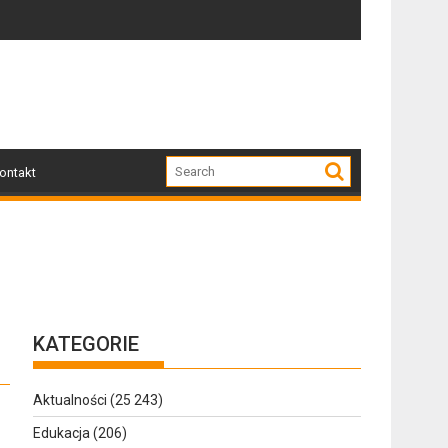
!
 uszkodzone przez nawałnicę
Po nawałnicy...
ontakt
KATEGORIE
Aktualności
(25 243)
Edukacja
(206)