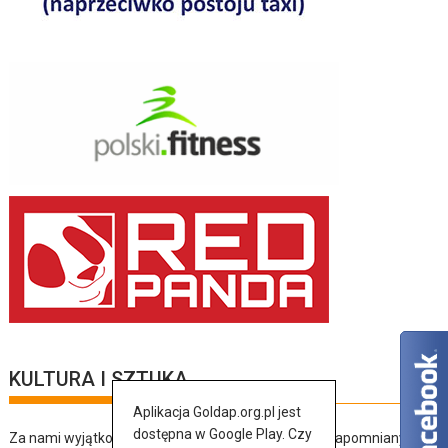
KULTURA I SZTUKA
Aplikacja Goldap.org.pl jest
dostępna w Google Play. Czy
Za nami wyjątkowy dzień pełen muzyki, tańca i niezapomnianych