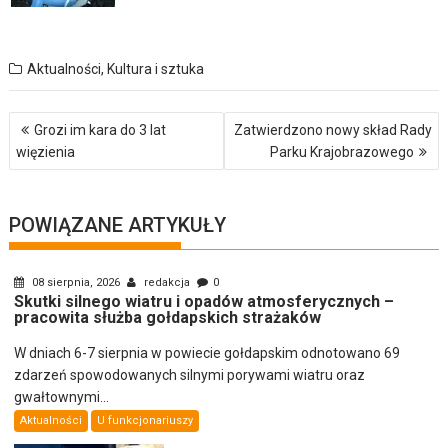
Aktualności
,
Kultura i sztuka
Nawigacja
Grozi im kara do 3 lat
Zatwierdzono nowy skład Rady
wpisu
więzienia
Parku Krajobrazowego
POWIĄZANE ARTYKUŁY
08 sierpnia, 2026
redakcja
0
Skutki silnego wiatru i opadów atmosferycznych –
pracowita służba gołdapskich strażaków
W dniach 6-7 sierpnia w powiecie gołdapskim odnotowano 69
zdarzeń spowodowanych silnymi porywami wiatru oraz
gwałtownymi...
Aktualności
U funkcjonariuszy