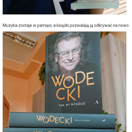
Muzyka zostaje w pamięci, a książki pozwalają ją odkrywać na nowo