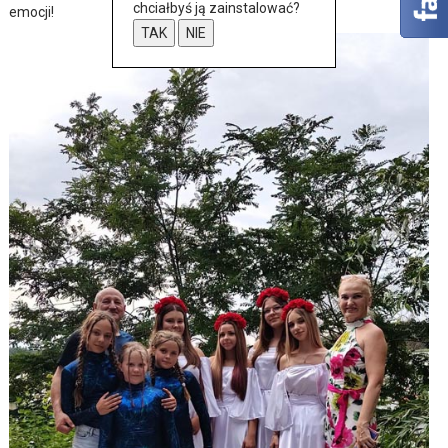
chciałbyś ją zainstalować?
emocji!
TAK
NIE