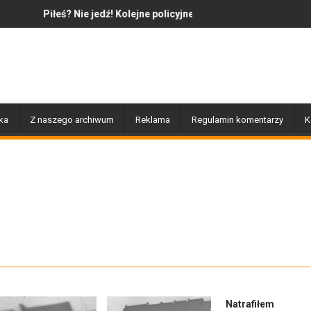
Kolejne policyjne działania „Trzeźwość”
Jazz to nie tylko muzyka – to także his
ka
Z naszego archiwum
Reklama
Regulamin komentarzy
K
Natrafiłem