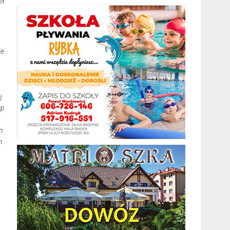
r
ie
j
ap
n
m