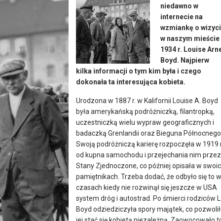
niedawno w
internecie na
wzmiankę o wizyc
w naszym mieście
1934 r. Louise Arn
Boyd. Najpierw
kilka informacji o tym kim była i czego
dokonała ta interesująca kobieta.
Urodzona w 1887 r. w Kalifornii Louise A. Boyd
była amerykańską podróżniczką, filantropką,
uczestniczką wielu wypraw geograficznych i
badaczką Grenlandii oraz Bieguna Północnego
Swoją podróżniczą karierę rozpoczęła w 1919 r
od kupna samochodu i przejechania nim przez
Stany Zjednoczone, co później opisała w swoi
pamiętnikach. Trzeba dodać, że odbyło się to 
czasach kiedy nie rozwinął się jeszcze w USA
system dróg i autostrad. Po śmierci rodziców L
Boyd odziedziczyła spory majątek, co pozwoli
jej stać się kobietą niezależną. Zaowocowało t