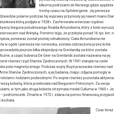
kilkoma podróżami do Norwegii gdzie spędziła
trochę czasu na Spitsbergenie. Jej pierwsza
dźwiedzie polarne podczas tej wyprawy przyniosły jej nawet miano Dia
 ratunkowa którą podjęła w 1928 r. Zaoferowała wówczas rządowi
ywcy bieguna południowego Roalda Amundsena, który z kolei wyrusz
terowcem nad Arktyką. Pomimo tego, że przebyła ponad 16 tys. km. n
częścia, ponieważ został później odnaleziony. Ciała Amundsena nie
bieta w ogóle i pierwsza nie-norweżka, została odznaczona przez króla
oprowadziła jeszcze kilka ekspedycji na Grenlandię za które została
ne, a część lodowca De Geer na Grenlandii została nazwana na jej
ocenił również rząd Stanów Zjednoczonych. W 1941 stanęła na czele
awiska pola magnetycznego. Podczas wojny Boyd pracowała również nad
rmii Stanów Zjednoczonych, a jej badania, mapy i zdjęcia pomogły w
molotami i łodziami podwodnymi. Po wojnie również pozostała aktywna
ierwszą kobietą, która przeleciała nad Biegunem Północnym. Za swoje
ułami, w tym jako druga kobieta otrzymała medal Culluma w 1960 r. Je
t – podróżniczek. Zmarła w 1972 r. zdana na pomoc finansową przyjació
 kochała.
Czas teraz