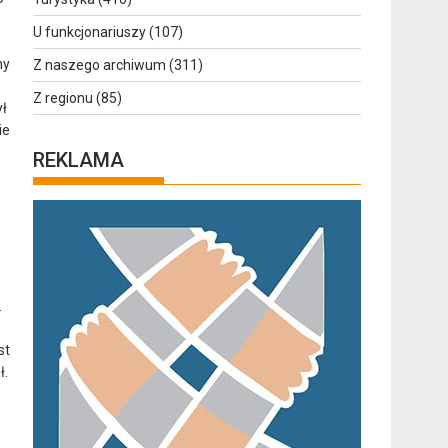
U funkcjonariuszy
(107)
ny
Z naszego archiwum
(311)
Z regionu
(85)
ył
ie
REKLAMA
.
st
ł.