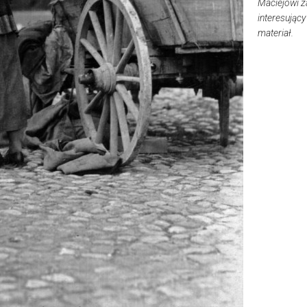
Maciejowi z
interesujący
materiał.