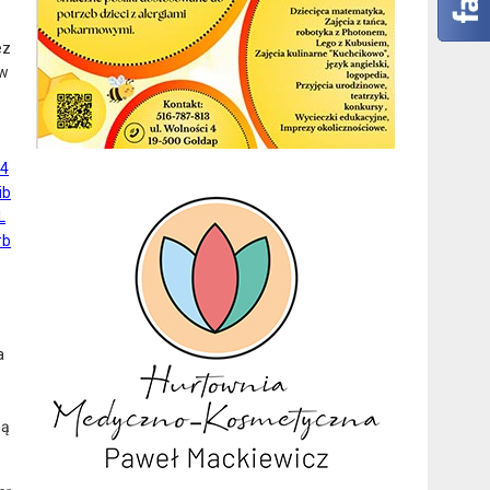
ez
w
w4
ib
L
#b
a
ną