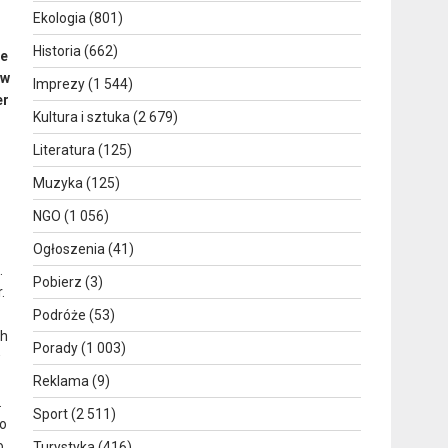
Ekologia
(801)
Historia
(662)
ie
 w
Imprezy
(1 544)
er
Kultura i sztuka
(2 679)
Literatura
(125)
Muzyka
(125)
NGO
(1 056)
Ogłoszenia
(41)
.
Pobierz
(3)
.
Podróże
(53)
ch
Porady
(1 003)
w
Reklama
(9)
.
Sport
(2 511)
ło
o
Turystyka
(416)