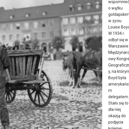
wspomnie
o wątku
gołdapski
w życiu
Louise Boy
W 1934 r.
odbył się w
Warszawie
Międzynar
owy Kongr
Geograficz
y, na który
Boyd była
amerykańs
m
delegatem.
Stało się to
dla niej
okazją do
podjęcia
kolejnej