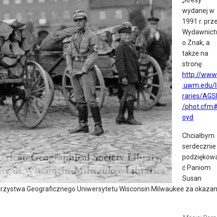
wydanej w
1991 r. prz
Wydawnict
o Znak, a
także na
stronę:
http://ww
.uwm.edu/l
raries/AGS
/phot.cfm
oyd
Chciałbym
serdecznie
podziękow
ć Paniom
Susan
warzystwa Geograficznego Uniwersytetu Wisconsin Milwaukee za okaza