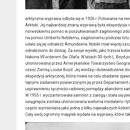
arktyczna wyprawa odbyła się w 1926 r. Polowania na nie
Arktyki. Jej najbardziej znaną wyprawą była ekspedycja
norweskiemu pomoc w poszukiwaniach zaginionego zdob
na pomoc Umberto Nobilemu, zaginionemu podczas lotu s
udało się jej odnaleźć Amundsena. Nobile miał więcej sz
odnaleziono do dzisiaj. Za swoje wysiłki, jako trzecia ko
Hakona VII orderem Św. Olafa. W latach 30-tych L. Boyd p
uhonorowana przez Amerykańskie Towarzystwo Geograficz
cześć Ziemią Louise Boyd. Jej wiedzę i doświadczenie d
ekspedycji arktycznej, która miała na celu zbadanie zj
tajnymi zadaniami powierzonymi jej przez Departament A
usprawnieniu łączności radiowej pomiędzy alianckimi sa
W 1955 r. wyczarterowała samolot z załogą i stała się p
osiągnięcia została uhonorowana wieloma medalami i tyt
często wymieniana jako jedna z kilku największych kobie
Cały swój ogromny majątek wydała na wyprawy, które tak