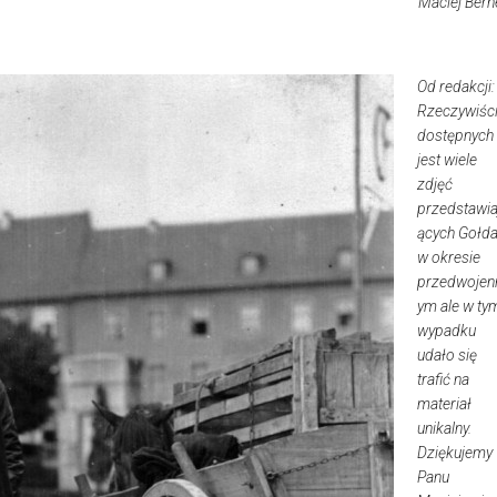
Maciej Berne
Od redakcji:
Rzeczywiśc
dostępnych
jest wiele
zdjęć
przedstawia
ących Gołd
w okresie
przedwojen
ym ale w ty
wypadku
udało się
trafić na
materiał
unikalny.
Dziękujemy
Panu