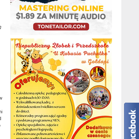
ę
ow
mi
d
o