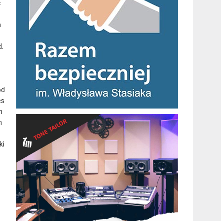
ć
m
d.
od
es
n
m
ki