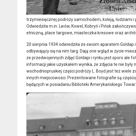
trzymiesięcznej podróży samochodem, koleją, łodziami i 
Odwiedziła m.in. Lwów, Kowel, Kobryń i Pińsk zakończywszy
etniczną, place targowe, miasteczka kresowe oraz archit
20 sierpnia 1934 odwiedziła ze swoim aparatem Gołdap i 
odbywający się na nim targ. Dają one wgląd w życie mies
że przedwojennych zdjęć Gołdapi i rynku jest sporo ale fo
informacji jakie uzyskałem wynika, że zdjęcia te nie by
wschodniopruskiej części podróży L. Boyd jest też wiele zd
innych miejscowości. Prezentowane fotografie są częścią ko
będących w posiadaniu Biblioteki Amerykańskiego Towa