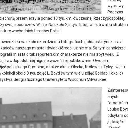
wyprawy.
Podczas
piechotą przemierzyła ponad 10 tys. km. ówczesnej Rzeczypospolitej.
 swoje podróże w Wilnie. Na około 2,5 tys. fotografii utrwaliła struktur
ekturę wschodnich terenów Polski.
uwieczniła na około czterdziestu fotografiach gołdapski rynek oraz
zkańców naszego miasta i świat którego już nie ma. Są tym cenniejsze,
tografii miasta o tak reporterskim charakterze nie ma zbyt wielu. Z
ły najprawdopodobniej nigdzie wcześniej publikowane. Owocem
jęć pobliskiego Gumbina, a także okolic Olecka, Królewca, Tylży i wielu
lekcji około 3 tys. zdjęć L. Boyd (w tym wielu zdjęć Gołdapi i okolic)
rzystwa Geograficznego Uniwersytetu Wisconsin Milwaukee.
Zainteres
anych
fotografia
Louise Boy
odsyłam d
jej książki
„Kresy”