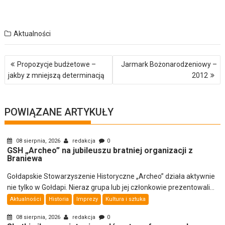
Aktualności
Nawigacja
Propozycje budżetowe –
Jarmark Bożonarodzeniowy –
wpisu
jakby z mniejszą determinacją
2012
POWIĄZANE ARTYKUŁY
08 sierpnia, 2026
redakcja
0
GSH „Archeo” na jubileuszu bratniej organizacji z
Braniewa
Gołdapskie Stowarzyszenie Historyczne „Archeo” działa aktywnie
nie tylko w Gołdapi. Nieraz grupa lub jej członkowie prezentowali...
Aktualności
Historia
Imprezy
Kultura i sztuka
08 sierpnia, 2026
redakcja
0