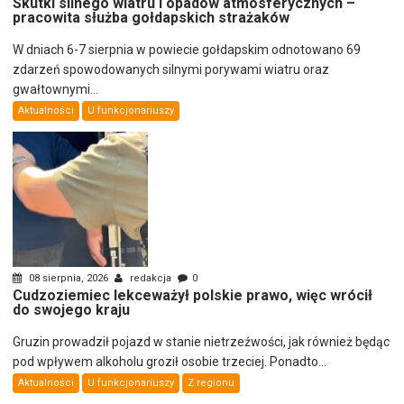
Skutki silnego wiatru i opadów atmosferycznych –
pracowita służba gołdapskich strażaków
W dniach 6-7 sierpnia w powiecie gołdapskim odnotowano 69
zdarzeń spowodowanych silnymi porywami wiatru oraz
gwałtownymi...
Aktualności
U funkcjonariuszy
08 sierpnia, 2026
redakcja
0
Cudzoziemiec lekceważył polskie prawo, więc wrócił
do swojego kraju
Gruzin prowadził pojazd w stanie nietrzeźwości, jak również będąc
pod wpływem alkoholu groził osobie trzeciej. Ponadto...
Aktualności
U funkcjonariuszy
Z regionu