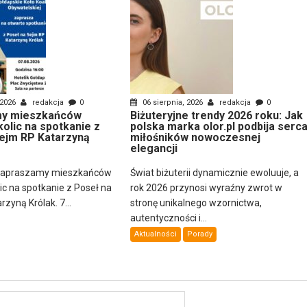
 2026
redakcja
0
06 sierpnia, 2026
redakcja
0
y mieszkańców
Biżuteryjne trendy 2026 roku: Jak
kolic na spotkanie z
polska marka olor.pl podbija serc
ejm RP Katarzyną
miłośników nowoczesnej
elegancji
zapraszamy mieszkańców
Świat biżuterii dynamicznie ewoluuje, a
lic na spotkanie z Poseł na
rok 2026 przynosi wyraźny zwrot w
zyną Królak. 7...
stronę unikalnego wzornictwa,
autentyczności i...
Aktualności
Porady