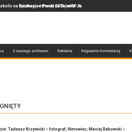
tkanie z Poseł na Sejm RP Katarzyną Królak
uteryjne trendy 2026 roku: Jak polska marka olor.pl podbija serca
Dobiegły końca prace z
ka
Z naszego archiwum
Reklama
Regulamin komentarzy
K
GNIĘTY
ie: Tadeusz Krzywicki – fotograf, filmowiec; Maciej Rakowski –