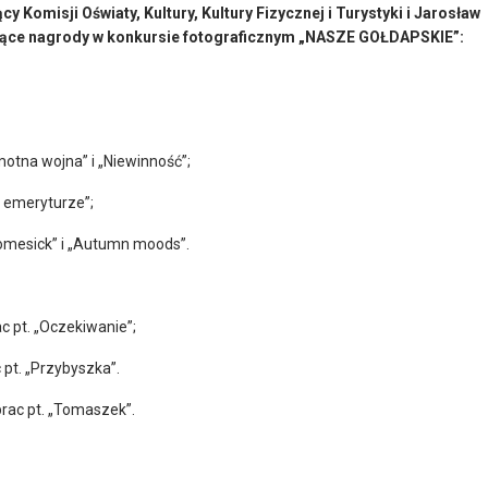
Komisji Oświaty, Kultury, Kultury Fizycznej i Turystyki i Jarosław
ępujące nagrody w konkursie fotograficznym „NASZE GOŁDAPSKIE”:
motna wojna” i „Niewinność”;
a emeryturze”;
Homesick” i „Autumn moods”.
c pt. „Oczekiwanie”;
 pt. „Przybyszka”.
prac pt. „Tomaszek”.