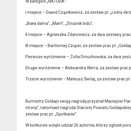
W kategorii „NATURA”:
I miejsce – Dawid Cząstkiewicz, za zestaw pt. „Leśny skrz
„Biała dama”, „Mam”, „Strażnik lodu”;
II miejsce – Agnieszka Zdancewicz, za dwa zestawy prac pt
III miejsce – Bartłomiej Czuper, za zestaw prac pt. „Gołdap
Pierwsze wyróżnienie – Zofia Dmuchowska, za dwa zestawy
Drugie wyróżnienie – Aleksandra Werra, za zestaw prac p
Trzecie wyróżnienie – Mateusz Świtaj, za zestaw prac pt
Burmistrz Gołdapi swoją nagrodę przyznał Maciejowi Par
stronę”, natomiast nagroda Starosty Powiatu Gołdapskie
zestaw prac pt. „Spotkanie”.
W konkursie wzięło udział 26 autorów, którzy zgłosili pon