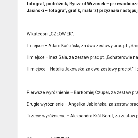
fotograf, podróżnik; Ryszard Wrzosek – przewodniczący 
Jasiński – fotograf, grafik, malarz) przyznała nast
W kategorii „CZŁOWIEK”:
I miejsce – Adam Kościński, za dwa zestawy prac pt. „Sa
II miejsce – Inez Sala, za zestaw prac pt. „Bohaterowie n
III miejsce – Natalia Jakowska za dwa zestawy prac pt.”
Pierwsze wyróżnienie – Bartłomiej Czuper, za zestaw pra
Drugie wyróżnienie – Angelika Jabłońska, za zestaw prac
Trzecie wyróżnienie – Aleksandra Król-Berut, za zestaw 