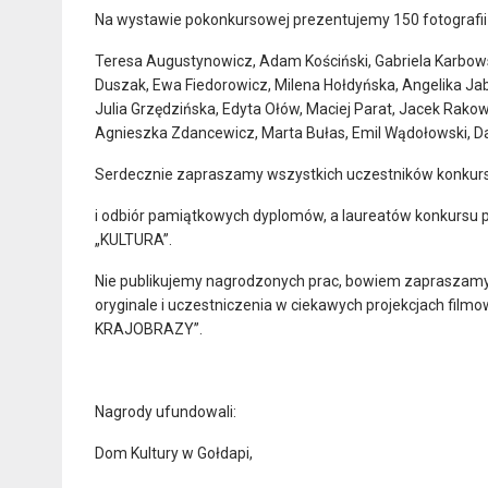
Na wystawie pokonkursowej prezentujemy 150 fotografii 
Teresa Augustynowicz, Adam Kościński, Gabriela Karbows
Duszak, Ewa Fiedorowicz, Milena Hołdyńska, Angelika Jab
Julia Grzędzińska, Edyta Ołów, Maciej Parat, Jacek Rakows
Agnieszka Zdancewicz, Marta Bułas, Emil Wądołowski, Dan
Serdecznie zapraszamy wszystkich uczestników konkur
i odbiór pamiątkowych dyplomów, a laureatów konkursu po
„KULTURA”.
Nie publikujemy nagrodzonych prac, bowiem zapraszamy 
oryginale i uczestniczenia w ciekawych projekcjach filmo
KRAJOBRAZY”.
Nagrody ufundowali:
Dom Kultury w Gołdapi,