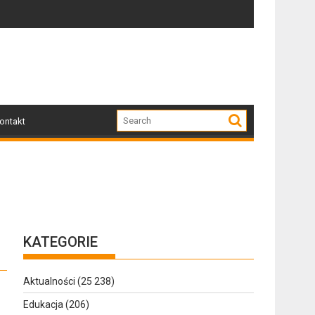
 miłośników nowoczesnej elegancji
wiązane z przebudową i budową chodnika na ulicy Żeromskiego
Z regionu. Wpadł przez nawigację
ontakt
KATEGORIE
Aktualności
(25 238)
Edukacja
(206)