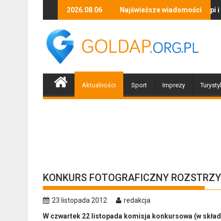
Skip
Zapraszamy mieszkańców Gołdapi i okolic na spo
2026.08.06
Najświeższe wiadomości
Biż
to
content
Aktualności
Sport
Imprezy
Turysty
KONKURS FOTOGRAFICZNY ROZSTRZY
23 listopada 2012
redakcja
W czwartek 22 listopada komisja konkursowa (w składz