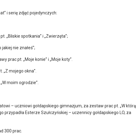
at” i serię zdjęć pojedynczych:
. „Bliskie spotkania” i „Zwierzęta”;
 jakiej nie znałeś”;
 prac pt. „Moje konie” i „Moje koty”.
t. „Z mojego okna”.
. „W moim ogrodzie”.
atowi – uczniowi gołdapskiego gimnazjum, za zestaw prac pt. „W którą
go przypadła Esterze Szułczyńskiej – uczennicy gołdapskiego LO, za
ad 300 prac.