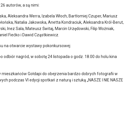
26 autorów, a są nimi:
ka, Aleksandra Werra, Izabela Włoch, Bartłomiej Czuper, Mariusz
łońska, Natalia Jakowska, Anetta Kondraciuk, Aleksandra Król-Berut,
ki, Inez Sala, Mateusz Świtaj, Marcin Urzędowski, Filip Woźniak,
iel Fiećko i Dawid Cząstkiewicz.
su na otwarcie wystawy pokonkursowej
 odbiór nagród, w sobotę 24 listopada o godz. 18.00 do holu kina
mieszkańców Gołdapi do obejrzenia bardzo dobrych fotografii w
wych podczas VI edycji spotkań z naturą i sztuką „NASZE I NIE NASZE