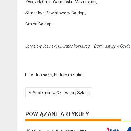
Związek Gmin Warmińsko-Mazurskich,
Starostwo Powiatowe w Gołdapi,
Gmina Gołdap.
Jarosław Jasiński, kkurator konkursu – Dom Kultury w Gołda
Aktualności
,
Kultura i sztuka
Nawigacja
Spotkanie w Czerwonej Szkole
wpisu
POWIĄZANE ARTYKUŁY
06 sierpnia, 2026
redakcja
0