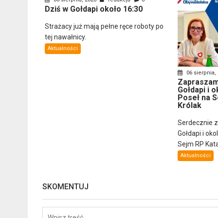
Dziś w Gołdapi około 16:30
Strażacy już mają pełne ręce roboty po
tej nawałnicy.
Aktualności
06 sierpnia,
Zapraszam
Gołdapi i o
Poseł na S
Królak
Serdecznie 
Gołdapi i oko
Sejm RP Katar
Aktualności
SKOMENTUJ