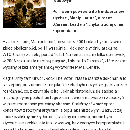
rockowym.
Po Twoim powrocie do Gołdapi znów
słychać „Manipulation”, a przez
„Current Leadera” chyba trochę o nim
zapomniano…
– Jako zespół „Manipulation” powstał w 2001 roku i był to dziwny
zbieg okoliczności, bo 11 września – dokładnie w dniu ataku na
WTC. Gramy ze sobą ponad 10 lat. Na koncie mamy kilka demówek,
w 2006 roku udało nam się nagrać „Tribute To Carcass”, który został
wydany przez amerykańską wytwornie Metal Centre.
Zagraliśmy tam utwór „Rock The Vote”. Nasze starsze dokonania to
raczej nieporozumienie, ale jakoś trzeba było uczyć się grać, zacząć
rozróżniać, co, z czym się je itd. Jednak historia już się zapisała i
można jedynie posłuchać tego z uśmiechem na twarzy i zobaczyć
w jakim momencie jesteśmy obecnie. Graliśmy również sporo
koncertów z różnymi artystami z topu jak i niszowymi. Zazwyczaj
spuszczaliśmy niezły łomot, graliśmy nie równo, nic nie było
słychać, ale szybko, głośno i z werwą, bez żadnych kompromisów i
nawet to tamtego czasu chwytało publikę, za co im chwała!