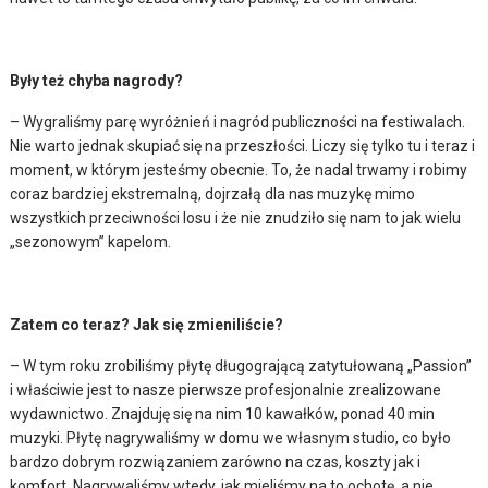
Były też chyba nagrody?
– Wygraliśmy parę wyróżnień i nagród publiczności na festiwalach.
Nie warto jednak skupiać się na przeszłości. Liczy się tylko tu i teraz i
moment, w którym jesteśmy obecnie. To, że nadal trwamy i robimy
coraz bardziej ekstremalną, dojrzałą dla nas muzykę mimo
wszystkich przeciwności losu i że nie znudziło się nam to jak wielu
„sezonowym” kapelom.
Zatem co teraz? Jak się zmieniliście?
– W tym roku zrobiliśmy płytę długogrającą zatytułowaną „Passion”
i właściwie jest to nasze pierwsze profesjonalnie zrealizowane
wydawnictwo. Znajduję się na nim 10 kawałków, ponad 40 min
muzyki. Płytę nagrywaliśmy w domu we własnym studio, co było
bardzo dobrym rozwiązaniem zarówno na czas, koszty jak i
komfort. Nagrywaliśmy wtedy, jak mieliśmy na to ochotę, a nie