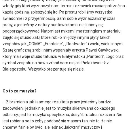
wtedy gdy ktoś wyznaczył nam termin i człowiek musiał patrzeć na
każdą godzinę, śpieszyć się itd. Po prostu robiliśmy wszystko
świadomie i z przyjemnością. Sami sobie wyznaczaliśmy czas
pracy, a jesteśmy z natury buntownikami i nie lubimy się
podporządkowywać. Natomiast mixem i masteringiem materiału
zajęło się studio ZED, które robiło między innymi płyty takich
zespołów jak „COMA”, „Frontside”, „Rootwater” i wielu, wielu innym.
Szatę graficzną zrobił nam wspaniały artysta Paweł Gawkowski,
który ma swoje studio tatuażu w Białymstoku „Panteon”. Logo oraz
symbol zespołu na nowo zrobił nam niejaki Piela również z
Białegostoku. Wszystko prezentuje się nieźle.
Co to za muzyka?
– Z brzmienia jak i samego rezultatu pracy jesteśmy bardzo
zadowoleni, jednak nie jest to muzyka skierowana do każdego
odbiorcy, jest to muzyka specyficzna, dosyć brutalna i szczera. Nie
jest robiona po to żeby podobać się masom tzn. nie to, że nie
chcemy, fajnie by było, ale jednak „laicyzm” muzyczny i