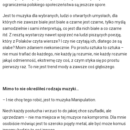
ograniczenia polskiego społeczeństwa są jeszcze spore.
Jest to muzyka dla wybranych, ludzi o otwartych umysłach, dla
których nie zawsze białe jest białe a czarne jest czarne, tylko myślą
samodzielnie i sami interpretują, co jest dla nich białe a co czarne
itd. Z resztą wystarczy nawet spojrzeć na ludzi piszących poezję,
który z Polaków czyta wiersze? I czy nie czytają ich, dlatego że są
słabe? Moim zdaniem niekoniecznie. Po prostu sztuka to sztuka –
nie musi trafiać do każdego, nie każdy ją rozumie, nie każdy rozumie
jakąś odmienność, ekstremę czy coś, z czym styka się po prostu
pierwszy raz. To nie jest trend mody a zawsze coś głębszego.
Mimo to nie określiłeś rodzaju muzyki…
– I nie chcę tego robić, jest to muzyka Manipulation.
Niech każdy posłucha i wrzuci to do jakiej chce szufladki, ale
uprzedzam – nie ma miejsca w tej muzyce na kompromis. Dla mnie
osobiście mówiąc jest to szeroko pojęty metal, ale być może komuś
innemu będzie to coś innego.