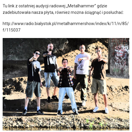
Tu link z ostatniej audycji radiowej „Metalhammer” gdzie
zadebiutowała nasza płyta, również można ściągnąć i posłuchać:
http://www.radio.bialystok.pl/metalhammershow/index/k/11/n/85/
f/115037