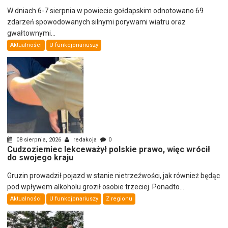
W dniach 6-7 sierpnia w powiecie gołdapskim odnotowano 69
zdarzeń spowodowanych silnymi porywami wiatru oraz
gwałtownymi...
Aktualności
U funkcjonariuszy
08 sierpnia, 2026
redakcja
0
Cudzoziemiec lekceważył polskie prawo, więc wrócił
do swojego kraju
Gruzin prowadził pojazd w stanie nietrzeźwości, jak również będąc
pod wpływem alkoholu groził osobie trzeciej. Ponadto...
Aktualności
U funkcjonariuszy
Z regionu