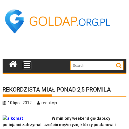
Skip
to
content
REKORDZISTA MIAŁ PONAD 2,5 PROMILA
10 lipca 2012
redakcja
W miniony weekend gołdapscy
policjanci zatrzymali sześciu mężczyzn, którzy postanowili