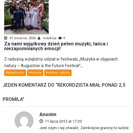
07 sierpnia, 2026
redakcja
0
Za nami wyjątkowy dzień pełen muzyki, tańca i
niezapomnianych emocji!
Z radością wzięliśmy udział w festiwalu „Muzyka w objęciach
natury – Augustów is the Future Festival”,...
Aktualności
Imprezy
Kultura i sztuka
JEDEN KOMENTARZ DO “
REKORDZISTA MIAŁ PONAD 2,5
PROMILA
”
Anonim
11 lipca 2012 at 17:20
Jest czym i się chwalić. Zamknijcie granicę to ludzie