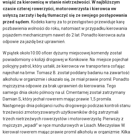
wsiąść za kierownicę w stanie nietrzeźwości. W najbliższym
czasie czterej rowerzyści, motorowerzysta i kierowca vw
usłyszą zarzuty i będą tłumaczyć się ze swojego postępowania
przed sądem.
Kodeks karny za to przestępstwo przewiduje karę
pozbawienia wolności do roku, natomiast w przypadku kierowania
pojazdem mechanicznym nawet do 2 lat. Ponadto kierowca auta
odpowie za jazdę bez uprawnień.
W piątek około10:00 oficer dyżurny miejscowej komendy został
powiadomiony o kolizji drogowej w Konikowie. Na miejsce pojechał
policyjny patrol, który ustalił, że kierowca vw transportera cofając
najechał na bmw. Tomasz B. został poddany badaniu na zawartość
alkoholu w organizmie i okazało się, że miał prawie promil. Ponadto
mężczyzna odpowie za brak uprawnień do kierowania. Tego
samego dnia około północy na ul. Cmentarnej został zatrzymany
Damian S, który jechał rowerem mając prawie 1,5 promila.
Następnego dnia policjanci ruchu drogowego podczas kontroli stanu
trzeźwości zmotoryzowanych użytkowników dróg zatrzymali
trzech nietrzeźwych rowerzystów i motorowerzystę. Pierwszy z
mężczyzn „wpadł” w ręce mundurowych w Lisach. Mieczysław W.
kierował rowerem mając prawie promil alkoholu w organizmie. Kilka