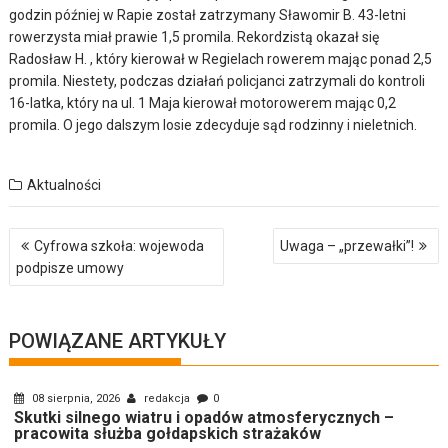
godzin później w Rapie został zatrzymany Sławomir B. 43-letni
rowerzysta miał prawie 1,5 promila. Rekordzistą okazał się
Radosław H. , który kierował w Regielach rowerem mając ponad 2,5
promila. Niestety, podczas działań policjanci zatrzymali do kontroli
16-latka, który na ul. 1 Maja kierował motorowerem mając 0,2
promila. O jego dalszym losie zdecyduje sąd rodzinny i nieletnich.
Aktualności
Nawigacja
Cyfrowa szkoła: wojewoda
Uwaga – „przewałki”!
wpisu
podpisze umowy
POWIĄZANE ARTYKUŁY
08 sierpnia, 2026
redakcja
0
Skutki silnego wiatru i opadów atmosferycznych –
pracowita służba gołdapskich strażaków