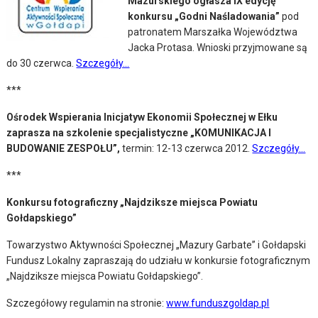
Mazurskiego ogłasza IX edycję
konkursu „Godni Naśladowania”
pod
patronatem Marszałka Województwa
Jacka Protasa. Wnioski przyjmowane są
do 30 czerwca.
Szczegóły…
***
Ośrodek Wspierania Inicjatyw Ekonomii Społecznej w Ełku
zaprasza na szkolenie specjalistyczne „KOMUNIKACJA I
BUDOWANIE ZESPOŁU”,
termin: 12-13 czerwca 2012.
Szczegóły…
***
Konkursu fotograficzny „Najdziksze miejsca Powiatu
Gołdapskiego”
Towarzystwo Aktywności Społecznej „Mazury Garbate” i Gołdapski
Fundusz Lokalny zapraszają do udziału w konkursie fotograficznym
„Najdziksze miejsca Powiatu Gołdapskiego”.
Szczegółowy regulamin na stronie:
www.funduszgoldap.pl