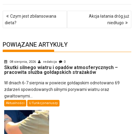
Nawigacja
Czym jest zbilansowana
Akcja łatania dróg już
wpisu
dieta?
niedługo
POWIĄZANE ARTYKUŁY
08 sierpnia, 2026
redakcja
0
Skutki silnego wiatru i opadów atmosferycznych –
pracowita służba gołdapskich strażaków
W dniach 6-7 sierpnia w powiecie gołdapskim odnotowano 69
zdarzeń spowodowanych silnymi porywami wiatru oraz
gwałtownymi...
Aktualności
U funkcjonariuszy