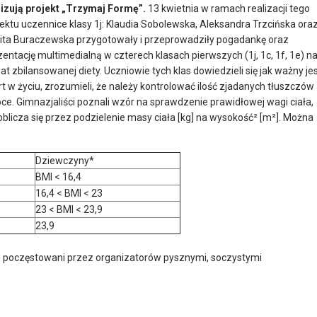
lizują projekt „Trzymaj Formę”.
13 kwietnia w ramach realizacji tego
jektu uczennice klasy 1j: Klaudia Sobolewska, Aleksandra Trzcińska ora
ita Buraczewska przygotowały i przeprowadziły pogadankę oraz
zentację multimedialną w czterech klasach pierwszych (1j, 1c, 1f, 1e) n
at zbilansowanej diety.
Uczniowie tych klas dowiedzieli się jak ważny je
rt w życiu, zrozumieli, że należy kontrolować ilość zjadanych tłuszczów
e. Gimnazjaliści poznali wzór na sprawdzenie prawidłowej wagi ciała,
oblicza się przez podzielenie masy ciała [kg] na wysokość² [m²]. Można
Dziewczyny*
BMI < 16,4
16,4 < BMI < 23
23 < BMI < 23,9
23,9
li poczęstowani przez organizatorów pysznymi, soczystymi