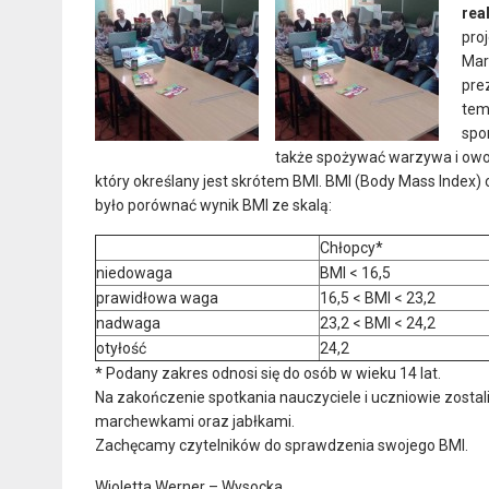
rea
pro
Mar
pre
tem
spo
także spożywać warzywa i owoc
który określany jest skrótem BMI. BMI (Body Mass Index) 
było porównać wynik BMI ze skalą:
Chłopcy*
niedowaga
BMI < 16,5
prawidłowa waga
16,5 < BMI < 23,2
nadwaga
23,2 < BMI < 24,2
otyłość
24,2
* Podany zakres odnosi się do osób w wieku 14 lat.
Na zakończenie spotkania nauczyciele i uczniowie zosta
marchewkami oraz jabłkami.
Zachęcamy czytelników do sprawdzenia swojego BMI.
Wioletta Werner – Wysocka