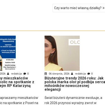
Czy warto mieć własną działkę?
 2026
redakcja
0
06 sierpnia, 2026
redakcja
0
y mieszkańców
Biżuteryjne trendy 2026 roku: Jak
kolic na spotkanie z
polska marka olor.pl podbija serc
ejm RP Katarzyną
miłośników nowoczesnej
elegancji
zapraszamy mieszkańców
Świat biżuterii dynamicznie ewoluuje, a
lic na spotkanie z Poseł na
rok 2026 przynosi wyraźny zwrot w