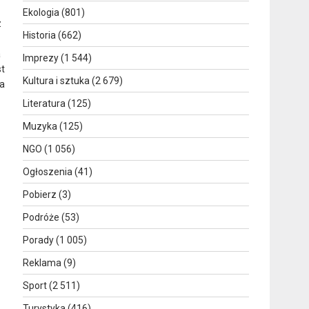
Ekologia
(801)
z
Historia
(662)
a
Imprezy
(1 544)
st
Kultura i sztuka
(2 679)
 a
Literatura
(125)
Muzyka
(125)
NGO
(1 056)
Ogłoszenia
(41)
Pobierz
(3)
Podróże
(53)
Porady
(1 005)
Reklama
(9)
Sport
(2 511)
Turystyka
(416)