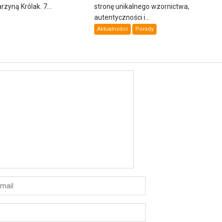
zyną Królak. 7...
stronę unikalnego wzornictwa,
autentyczności i...
Aktualności
Porady