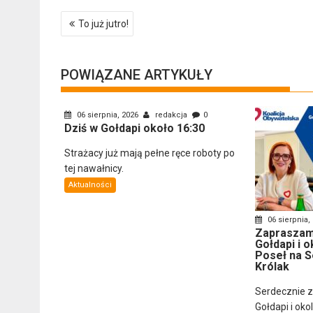
Nawigacja
To już jutro!
wpisu
POWIĄZANE ARTYKUŁY
06 sierpnia, 2026
redakcja
0
Dziś w Gołdapi około 16:30
Strażacy już mają pełne ręce roboty po
tej nawałnicy.
Aktualności
06 sierpnia,
Zapraszam
Gołdapi i o
Poseł na S
Królak
Serdecznie 
Gołdapi i oko