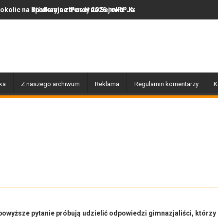
e z Poseł na Sejm RP Katarzyną Królak
jne trendy 2026 roku: Jak polska marka olor.pl podbija serca miło
Dobiegły końca prace związa
ka
Z naszego archiwum
Reklama
Regulamin komentarzy
K
powyższe pytanie próbują udzielić odpowiedzi gimnazjaliści, którzy