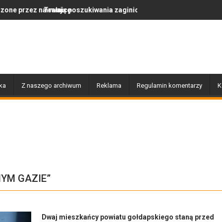
nicę
ają poszukiwania zaginionej Moniki Nasewicz
Po nawałnicy...
ka
Z naszego archiwum
Reklama
Regulamin komentarzy
K
YM GAZIE”
Dwaj mieszkańcy powiatu gołdapskiego staną przed