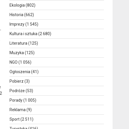
Ekologia
(802)
Historia
(662)
Imprezy
(1 545)
.
Kultura i sztuka
(2 680)
m
Literatura
(125)
Muzyka
(125)
NGO
(1 056)
Ogłoszenia
(41)
Pobierz
(3)
e
Podróże
(53)
 2
Porady
(1 005)
Reklama
(9)
Sport
(2 511)
Turystyka
(416)