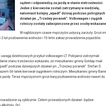
sądem i odpowiedzą za jazdę w stanie nietrzeźwości.
Jeden z kierowców zostali zatrzymany w niedzielę,
natomiast kolejny „wpadł” dzisiaj podczas policyjnych
działań pn. „Trzeźwy poranek”. Volkswagen i ciągnik
rolniczy zostały zabezpieczone przez osoby wskazane
W najbliższym czasie mężczyźni usłyszą zarzuty. Grozi i
 2 lat pozbawienia wolności i 10-letni zakaz prowadzenia pojazdów.
to uwagę dzielnicowych przykuł volkswagen LT. Policjanci zatrzymali
 Badanie stanu trzeźwości wykazało, że mieszkaniec gminy Gołdap miał
padł” podczas dzisiejszych działań pn. „Trzeźwy poranek”. Stefan S.
razem 56-latek kierował ciągnikiem rolniczym. Mieszkaniec gminy Bani
wo jazdy. Teraz mężczyznom grozi karę pozbawienia wolności nawet do
” prowadzone są cyklicznie. Celem prowadzonych działań będzie
lkoholu. (Is)