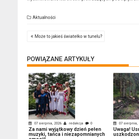
Aktualności
Nawigacja
Może to jakieś światełko w tunelu?
wpisu
POWIĄZANE ARTYKUŁY
07 sierpnia, 2026
redakcja
0
07 sierpnia,
Za nami wyjątkowy dzień pełen
Uwaga! Us
muzyki, tańca i niezapomnianych
uszkodzon