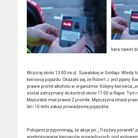
kara nawet do
Wczoraj około 13:00 na ul.. Suwalskiej w Gołdapi. Wtedy 
kierowcę pojazdu. Okazało się, że Robert J. jest pijany.
prawie promil alkoholu w organizmie. Kolejny kierowca „w
został zatrzymany do kontroli około 11:00 w Rapie. Tym 
Mazurskie miał prawie 2 promile. Mężczyzna stracił pra
lat i 10-letni zakaz prowadzenia pojazdów.
Policjanci przypominają, że akcje pn. „Trzeźwy poranek
wyeliminowanie kierowców prowadzących pod wpływem a