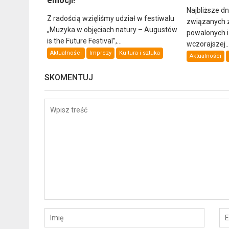
emocji!
Najbliższe d
Z radością wzięliśmy udział w festiwalu
związanych 
„Muzyka w objęciach natury – Augustów
powalonych 
is the Future Festival”,...
wczorajszej..
Aktualności
Imprezy
Kultura i sztuka
Aktualności
SKOMENTUJ