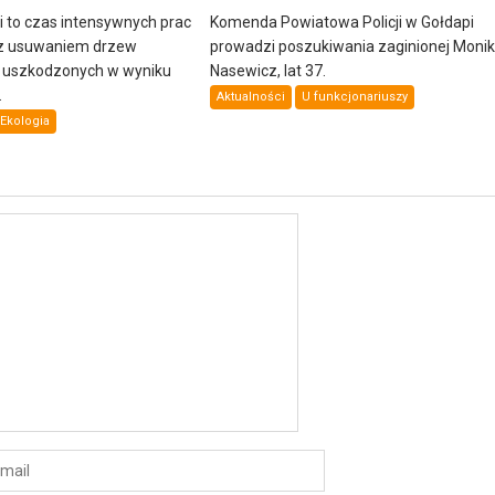
ni to czas intensywnych prac
Komenda Powiatowa Policji w Gołdapi
z usuwaniem drzew
prowadzi poszukiwania zaginionej Monik
i uszkodzonych w wyniku
Nasewicz, lat 37.
.
Aktualności
U funkcjonariuszy
Ekologia