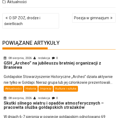
Aktualności
Nawigacja
O SP ZOZ, drodze i
Poezja w gimnazjum
wpisu
świetlicach
POWIĄZANE ARTYKUŁY
08 sierpnia, 2026
redakcja
0
GSH „Archeo” na jubileuszu bratniej organizacji z
Braniewa
Gołdapskie Stowarzyszenie Historyczne „Archeo” działa aktywnie
nie tylko w Gołdapi. Nieraz grupa lub jej członkowie prezentowali...
Aktualności
Historia
Imprezy
Kultura i sztuka
08 sierpnia, 2026
redakcja
0
Skutki silnego wiatru i opadów atmosferycznych –
pracowita służba gołdapskich strażaków
W dniach 6-7 sierpnia w powiecie gołdapskim odnotowano 69