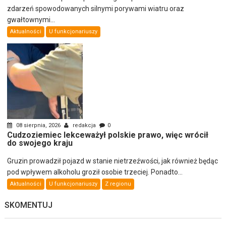
zdarzeń spowodowanych silnymi porywami wiatru oraz
gwałtownymi...
Aktualności
U funkcjonariuszy
08 sierpnia, 2026
redakcja
0
Cudzoziemiec lekceważył polskie prawo, więc wrócił
do swojego kraju
Gruzin prowadził pojazd w stanie nietrzeźwości, jak również będąc
pod wpływem alkoholu groził osobie trzeciej. Ponadto...
Aktualności
U funkcjonariuszy
Z regionu
SKOMENTUJ