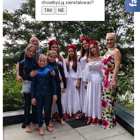
chciałbyś ją zainstalować?
TAK
NIE