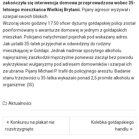
zakończyła się interwencja domowa przeprowadzona wobec 35-
letniego mieszkańca Wielkiej Brytanii.
Pijany agresor wyzywał i
szarpał swoich bliskich.
Wczoraj około godziny 17.50 oficer dyżurny gołdapskiej policji został
poinformowany o awanturze domowej w jednym z gołdapskich
mieszkań. Policjanci natychmiast pojechali pod wskazany adres.
Jak ustalili 35-latek przyjechał w odwiedziny do rodziny
mieszkającej w Gołdapi. Jednak nadmiar spożytego alkoholu
najwyraźniej zaszkodził mężczyźnie ponieważ zaczął bez powodu
wykrzykiwać wulgaryzmy pod adresem domowników i szarpał ich
za ubrania. Pijany Michael P. trafił do policyjnego aresztu. Badanie
stanu trzeźwości u 35-latka wykazało ponad 2,5 promile alkoholu w
organizmie. (IS)
Aktualności
Nawigacja
Konkursu na plakat nie
Kolebka gołdapskiego
wpisu
rozstrzygnięto
handlu