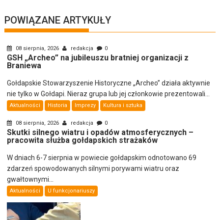
POWIĄZANE ARTYKUŁY
08 sierpnia, 2026
redakcja
0
GSH „Archeo” na jubileuszu bratniej organizacji z
Braniewa
Gołdapskie Stowarzyszenie Historyczne „Archeo” działa aktywnie
nie tylko w Gołdapi. Nieraz grupa lub jej członkowie prezentowali...
Aktualności
Historia
Imprezy
Kultura i sztuka
08 sierpnia, 2026
redakcja
0
Skutki silnego wiatru i opadów atmosferycznych –
pracowita służba gołdapskich strażaków
W dniach 6-7 sierpnia w powiecie gołdapskim odnotowano 69
zdarzeń spowodowanych silnymi porywami wiatru oraz
gwałtownymi...
Aktualności
U funkcjonariuszy