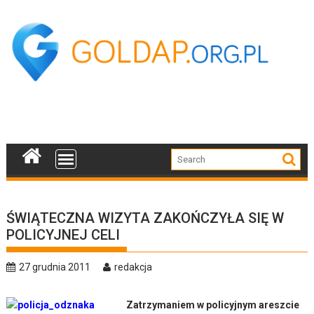
Skip
to
content
ŚWIĄTECZNA WIZYTA ZAKOŃCZYŁA SIĘ W
POLICYJNEJ CELI
27 grudnia 2011
redakcja
Zatrzymaniem w policyjnym areszcie