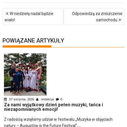
Nawigacja
W niedzielę nadal będzie
Odpowiedzą za zniszczenie
wpisu
wiało!
samochodu
POWIĄZANE ARTYKUŁY
07 sierpnia, 2026
redakcja
0
Za nami wyjątkowy dzień pełen muzyki, tańca i
niezapomnianych emocji!
Z radością wzięliśmy udział w festiwalu „Muzyka w objęciach
natury – Augustów is the Future Festival”,...