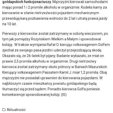
gołdapskich funkcjonariuszy.
Mężczyźni kierowali samochodami
mając ponad 1 i 2 promile alkoholu w organizmie. Kodeks karny za
kierowanie w stanie nietrzeźwości pojazdem mechanicznym
przewiduję karę pozbawienia wolności do 2 lat i utratę prawa jazdy
na 10 lat.
Pierwszy z kierowców został zatrzymany w sobotę wieczorem, po
tym jak pomiędzy Rożyńskiem Wielkim a Małym i spowodował
kolizję. W trakcie wymijania Rafał O. kierując volkswagenem Golfem
zjechał ze swojego pasa jezdni i uderzył przejeżdżającą skodę.
Okazało się, że 26-latek był pijany. Badanie wykazało, że miał on
prawie 2,5 promila alkoholu w organizmie. Drugi nietrzeźwy
kierowca został zatrzymany około północy w Baniach Mazurskich.
Kierujący volkswagenem Passatem Kamil J. miał 1,2 promila. Obaj
mężczyźni nie posiadali uprawnień do kierowania pojazdami. W
najbliższym czasie mieszkańcy powiatu gołdapskiego będą
tłumaczyć się przed sądem. Ponadto kierowca Golfa poniesie
konsekwencje spowodowanej kolizji. (IS)
Aktualności