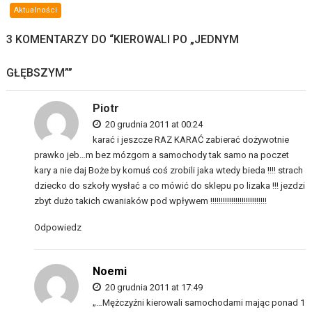
Aktualności
3 KOMENTARZY DO “
KIEROWALI PO „JEDNYM
GŁĘBSZYM”
”
Piotr
20 grudnia 2011 at 00:24
karać i jeszcze RAZ KARAĆ zabierać dożywotnie
prawko jeb…m bez mózgom a samochody tak samo na poczet
kary a nie daj Boże by komuś coś zrobili jaka wtedy bieda !!!! strach
dziecko do szkoły wysłać a co mówić do sklepu po lizaka !!! jezdzi
zbyt dużo takich cwaniaków pod wpływem !!!!!!!!!!!!!!!!!!!!!!!!!!!
Odpowiedz
Noemi
20 grudnia 2011 at 17:49
„…Mężczyźni kierowali samochodami mając ponad 1