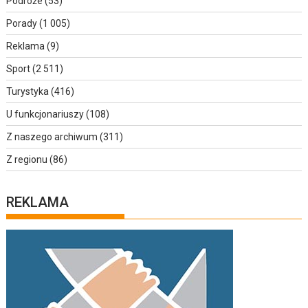
Podróże
(53)
Porady
(1 005)
Reklama
(9)
Sport
(2 511)
Turystyka
(416)
U funkcjonariuszy
(108)
Z naszego archiwum
(311)
Z regionu
(86)
REKLAMA