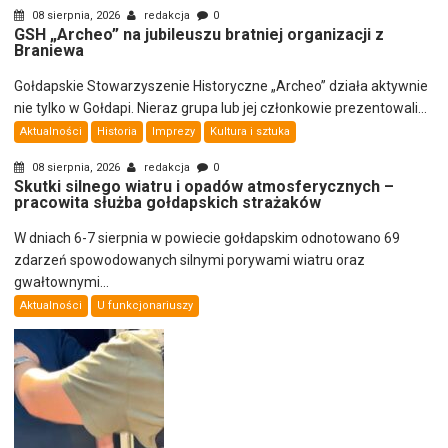
08 sierpnia, 2026
redakcja
0
GSH „Archeo” na jubileuszu bratniej organizacji z
Braniewa
Gołdapskie Stowarzyszenie Historyczne „Archeo” działa aktywnie
nie tylko w Gołdapi. Nieraz grupa lub jej członkowie prezentowali...
Aktualności
Historia
Imprezy
Kultura i sztuka
08 sierpnia, 2026
redakcja
0
Skutki silnego wiatru i opadów atmosferycznych –
pracowita służba gołdapskich strażaków
W dniach 6-7 sierpnia w powiecie gołdapskim odnotowano 69
zdarzeń spowodowanych silnymi porywami wiatru oraz
gwałtownymi...
Aktualności
U funkcjonariuszy