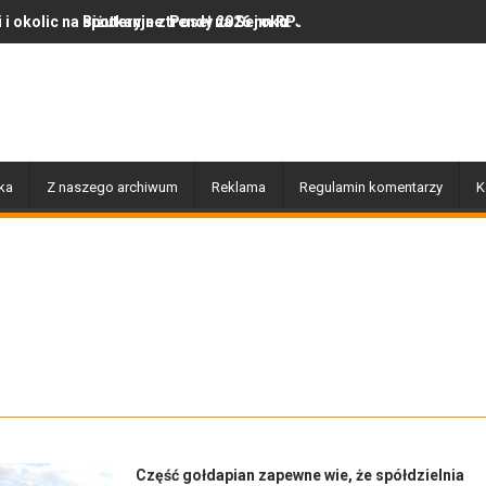
anie z Poseł na Sejm RP Katarzyną Królak
eryjne trendy 2026 roku: Jak polska marka olor.pl podbija serca mi
Dobiegły końca prace zwi
ka
Z naszego archiwum
Reklama
Regulamin komentarzy
K
Część gołdapian zapewne wie, że spółdzielnia