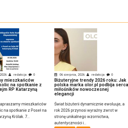
 2026
redakcja
0
06 sierpnia, 2026
redakcja
0
y mieszkańców
Biżuteryjne trendy 2026 roku: Jak
kolic na spotkanie z
polska marka olor.pl podbija serc
ejm RP Katarzyną
miłośników nowoczesnej
elegancji
zapraszamy mieszkańców
Świat biżuterii dynamicznie ewoluuje, a
lic na spotkanie z Poseł na
rok 2026 przynosi wyraźny zwrot w
zyną Królak. 7...
stronę unikalnego wzornictwa,
autentyczności i...