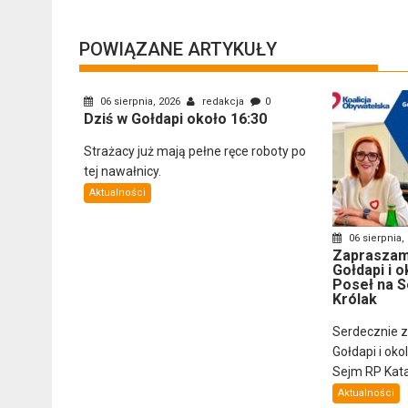
POWIĄZANE ARTYKUŁY
06 sierpnia, 2026
redakcja
0
Dziś w Gołdapi około 16:30
Strażacy już mają pełne ręce roboty po
tej nawałnicy.
Aktualności
06 sierpnia,
Zapraszam
Gołdapi i o
Poseł na S
Królak
Serdecznie 
Gołdapi i oko
Sejm RP Katar
Aktualności