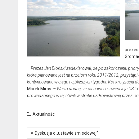
prezes
Gromad
– Prezes Jan Błoński zadeklarował, że po zakończeniu priory
które planowane jest na przełom roku 2011/2012, przystąpi
kontynuowane w ciągu najbliższych tygodni. Konkretyzacja da
Marek Miros.
– Warto dodać, że planowana inwestycja OST
prowadzonego w tej chwili w strefie uzdrowiskowej przez G
Aktualności
Nawigacja
Dyskusja o „ustawie śmieciowej”
wpisu