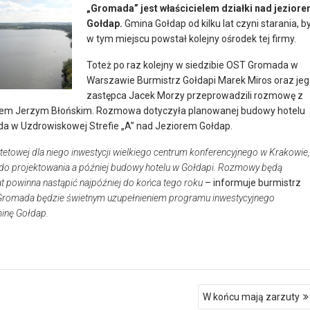
„Gromada” jest właścicielem działki nad jezior
Gołdap.
Gmina Gołdap od kilku lat czyni starania, b
w tym miejscu powstał kolejny ośrodek tej firmy.
Toteż po raz kolejny w siedzibie OST Gromada w
Warszawie Burmistrz Gołdapi Marek Miros oraz je
zastępca Jacek Morzy przeprowadzili rozmowę z
em Jerzym Błońskim. Rozmowa dotyczyła planowanej budowy hotelu
a w Uzdrowiskowej Strefie „A” nad Jeziorem Gołdap.
tetowej dla niego inwestycji wielkiego centrum konferencyjnego w Krakowie,
 do projektowania a później budowy hotelu w Gołdapi. Rozmowy będą
t powinna nastąpić najpóźniej do końca tego roku
– informuje burmistrz
 Gromada będzie świetnym uzupełnieniem programu inwestycyjnego
minę Gołdap.
W końcu mają zarzuty