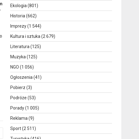
em
Ekologia
(801)
y
Historia
(662)
Imprezy
(1 544)
go
Kultura i sztuka
(2 679)
Literatura
(125)
Muzyka
(125)
NGO
(1 056)
Ogłoszenia
(41)
Pobierz
(3)
Podróże
(53)
Porady
(1 005)
Reklama
(9)
Sport
(2 511)
Turystyka
(416)