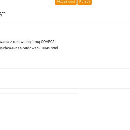
Aktualności
Porady
Ą”
”
owania z osławioną firmą COVEC?
ycy-chca-u-nas-budowac-18845.html