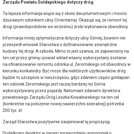
Zarządu Powiatu Gołdapskiego dotyczy dróg.
Ta lepsza informacja wiąże się z około dwustumetrowym i mocno
dziurawym odcinkiem ulicy Cmentarnej. Okazuje się, że remont tej
drogi (prawdopodobnie we wrześniu) zrobi wykonawca obwodnicy.
Informacja mniej optymistyczna dotyczy ulicy Górnej, bowiem nie
przeszedł wniosek Starostwa o dofinansowanie zewnętrzne
budowy tej drogi. A szkoda. Mimo to jest szansa, że zapewniony na
ten cel przez gminę i powiat wkład własny wykorzystany zostanie
na sfinansowanie remontu odcinka ul. Żeromskiego od obwodnicy w
kierunku konkatedry. Być może dla niektórych użytkowników dróg
będzie to szczęście w nieszczęściu, gdyż zdaniem części gołdapian
ten odcinek Żeromskiego jest raczej bardziej niż Górna
wykorzystywany przez pojazdy. Natomiast zdaniem dyrektora
powiatowego Zarządu Dróg Leszka Kowalewskiego na ten cel
(konkretnie na położenie nowej nawierzchni ścieralnej) potrzeba
200 tys. zł.
Zarząd Starostwa pozytywnie zaopiniował tę propozycję.
Dodatkowo dyrektor w swoim sprawozdaniu wspomniał o