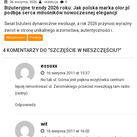
06 sierpnia, 2026
redakcja
0
Biżuteryjne trendy 2026 roku: Jak polska marka olor.pl
podbija serca miłośników nowoczesnej elegancji
Świat biżuterii dynamicznie ewoluuje, a rok 2026 przynosi wyraźny
zwrot w stronę unikalnego wzornictwa, autentyczności i...
Aktualności
Porady
4 KOMENTARZY DO “
SZCZĘŚCIE W NIESZCZĘŚCIU?
”
essoxx
16 sierpnia 2011 at 15:37
No tak ul. Górna jest piękna wizytówka centrum
lepiej remontować ul. Żeromskiego przecież mieszkają tam radni
(radny)
Odpowiedz
wit
16 sierpnia 2011 at 16:02