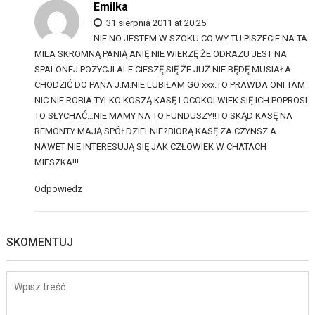
Emilka
31 sierpnia 2011 at 20:25
NIE NO JESTEM W SZOKU CO WY TU PISZECIE NA TA
MILA SKROMNĄ PANIĄ ANIĘ.NIE WIERZĘ ŻE ODRAZU JEST NA
SPALONEJ POZYCJI.ALE CIESZĘ SIĘ ŻE JUŻ NIE BĘDĘ MUSIAŁA
CHODZIĆ DO PANA J.M.NIE LUBIŁAM GO xxx.TO PRAWDA ONI TAM
NIC NIE ROBIA TYLKO KOSZĄ KASĘ I OCOKOLWIEK SIĘ ICH POPROSI
TO SŁYCHAĆ…NIE MAMY NA TO FUNDUSZY!!TO SKĄD KASĘ NA
REMONTY MAJĄ SPÓŁDZIELNIE?BIORĄ KASĘ ZA CZYNSZ A
NAWET NIE INTERESUJĄ SIĘ JAK CZŁOWIEK W CHATACH
MIESZKA!!!
Odpowiedz
SKOMENTUJ