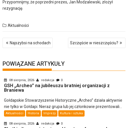
Przypomnijmy, że poprzedni prezes, Jan Modzalewski, złożył
rezygnację.
Aktualności
Nawigacja
Najszybsi na schodach
Szczęście w nieszczęściu?
wpisu
POWIĄZANE ARTYKUŁY
08 sierpnia, 2026
redakcja
0
GSH „Archeo” na jubileuszu bratniej organizacji z
Braniewa
Gołdapskie Stowarzyszenie Historyczne „Archeo” działa aktywnie
nie tylko w Gołdapi. Nieraz grupa lub jej członkowie prezentowali...
Aktualności
Historia
Imprezy
Kultura i sztuka
08 sierpnia, 2026
redakcja
0