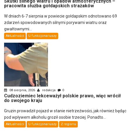
Skutki silnego wiatru i opadów atmosferycznych –
pracowita służba gołdapskich strażaków
W dniach 6-7 sierpnia w powiecie gołdapskim odnotowano 69
zdarzeń spowodowanych silnymi porywami wiatru oraz
gwałtownymi...
Aktualności
U funkcjonariuszy
08 sierpnia, 2026
redakcja
0
Cudzoziemiec lekceważył polskie prawo, więc wrócił
do swojego kraju
Gruzin prowadził pojazd w stanie nietrzeźwości, jak również będąc
pod wpływem alkoholu groził osobie trzeciej. Ponadto...
Aktualności
U funkcjonariuszy
Z regionu