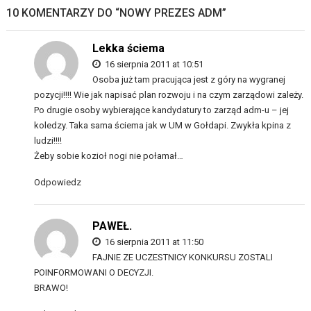
10 KOMENTARZY DO “
NOWY PREZES ADM
”
Lekka ściema
16 sierpnia 2011 at 10:51
Osoba już tam pracująca jest z góry na wygranej
pozycji!!!! Wie jak napisać plan rozwoju i na czym zarządowi zależy.
Po drugie osoby wybierające kandydatury to zarząd adm-u – jej
koledzy. Taka sama ściema jak w UM w Gołdapi. Zwykła kpina z
ludzi!!!!
Żeby sobie kozioł nogi nie połamał…
Odpowiedz
PAWEŁ.
16 sierpnia 2011 at 11:50
FAJNIE ZE UCZESTNICY KONKURSU ZOSTALI
POINFORMOWANI O DECYZJI.
BRAWO!