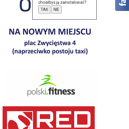
chciałbyś ją zainstalować?
TAK
NIE