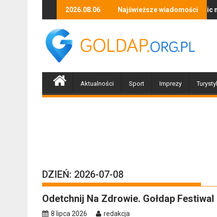
Skip
Zapraszamy mieszkańców Gołdapi i okolic na spotkanie z Po
2026.08.06
Najświeższe wiadomości
Biżuteryjne tr
to
content
Aktualności
Sport
Imprezy
Turysty
DZIEŃ:
2026-07-08
Odetchnij Na Zdrowie. Gołdap Festiwal
8 lipca 2026
redakcja