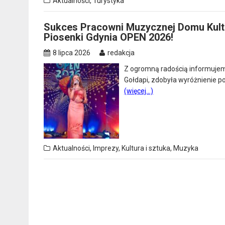
Aktualności
,
Turystyka
Sukces Pracowni Muzycznej Domu Kult
Piosenki Gdynia OPEN 2026!
8 lipca 2026
redakcja
Z ogromną radością informujem
Gołdapi, zdobyła wyróżnienie 
(więcej…)
Aktualności
,
Imprezy
,
Kultura i sztuka
,
Muzyka