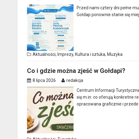
Przed nami cztery dni pełne muz
Gołdap ponownie stanie się mie
Aktualności
,
Imprezy
,
Kultura i sztuka
,
Muzyka
Co i gdzie można zjeść w Gołdapi?
8 lipca 2026
redakcja
Centrum Informacji Turystyczn
się m.in. co oferują konkretne r
opracowana graficznie i przed