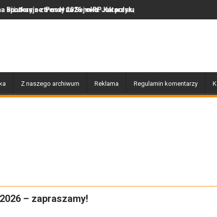
seł na Sejm RP Katarzyną Królak
endy 2026 roku: Jak polska marka olor.pl podbija serca miłośników
Dobiegły końca prace związane z p
ka
Z naszego archiwum
Reklama
Regulamin komentarzy
K
 2026 – zapraszamy!