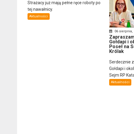
Strażacy już mają pełne ręce roboty po
tej nawałnicy.
Aktualności
06 sierpnia,
Zapraszam
Gołdapi i o
Poseł na S
Królak
Serdecznie 
Gołdapi i oko
Sejm RP Katar
Aktualności