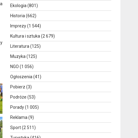
ta
Ekologia
(801)
Historia
(662)
Imprezy
(1 544)
Kultura i sztuka
(2 679)
ny
Literatura
(125)
Muzyka
(125)
NGO
(1 056)
Ogłoszenia
(41)
Pobierz
(3)
Podróże
(53)
Porady
(1 005)
Reklama
(9)
Sport
(2 511)
Turystyka
(416)