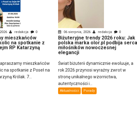
 2026
redakcja
0
06 sierpnia, 2026
redakcja
0
y mieszkańców
Biżuteryjne trendy 2026 roku: Jak
kolic na spotkanie z
polska marka olor.pl podbija serc
ejm RP Katarzyną
miłośników nowoczesnej
elegancji
zapraszamy mieszkańców
Świat biżuterii dynamicznie ewoluuje, a
lic na spotkanie z Poseł na
rok 2026 przynosi wyraźny zwrot w
zyną Królak. 7...
stronę unikalnego wzornictwa,
autentyczności i...
Aktualności
Porady