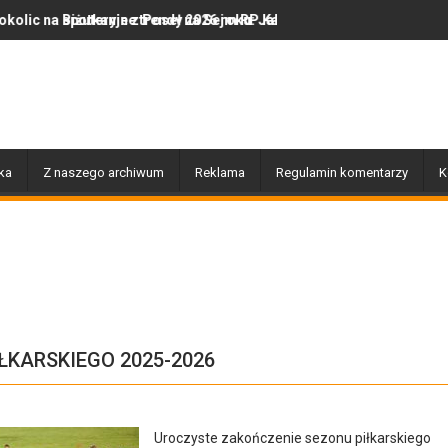
e z Poseł na Sejm RP Katarzyną Królak
jne trendy 2026 roku: Jak polska marka olor.pl podbija serca miłoś
Dobiegły końca prace związa
ka
Z naszego archiwum
Reklama
Regulamin komentarzy
K
ŁKARSKIEGO 2025-2026
Uroczyste zakończenie sezonu piłkarskiego