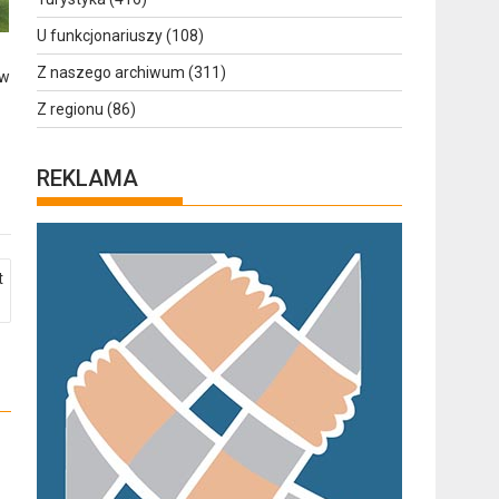
U funkcjonariuszy
(108)
Z naszego archiwum
(311)
 w
Z regionu
(86)
REKLAMA
t