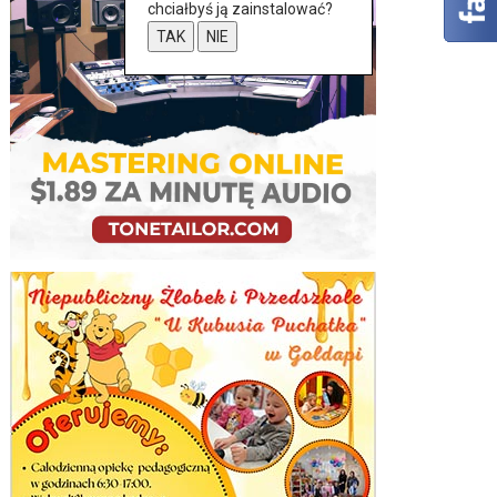
chciałbyś ją zainstalować?
TAK
NIE