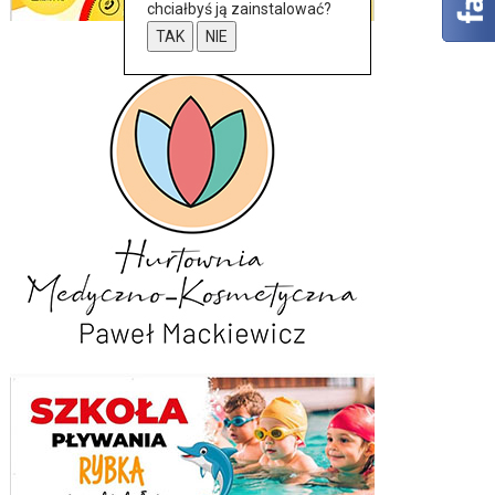
chciałbyś ją zainstalować?
TAK
NIE