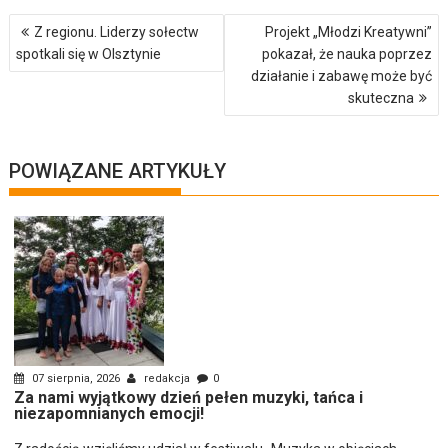
Nawigacja
Z regionu. Liderzy sołectw
Projekt „Młodzi Kreatywni”
wpisu
spotkali się w Olsztynie
pokazał, że nauka poprzez
działanie i zabawę może być
skuteczna
POWIĄZANE ARTYKUŁY
07 sierpnia, 2026
redakcja
0
Za nami wyjątkowy dzień pełen muzyki, tańca i
niezapomnianych emocji!