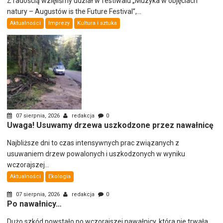
Z radością wzięliśmy udział w festiwalu „Muzyka w objęciach
natury – Augustów is the Future Festival”,...
Aktualności
Imprezy
Kultura i sztuka
07 sierpnia, 2026
redakcja
0
Uwaga! Usuwamy drzewa uszkodzone przez nawałnicę
Najbliższe dni to czas intensywnych prac związanych z
usuwaniem drzew powalonych i uszkodzonych w wyniku
wczorajszej...
Aktualności
Ekologia
07 sierpnia, 2026
redakcja
0
Po nawałnicy…
Dużo szkód powstało po wczorajszej nawałnicy, która nie trwała