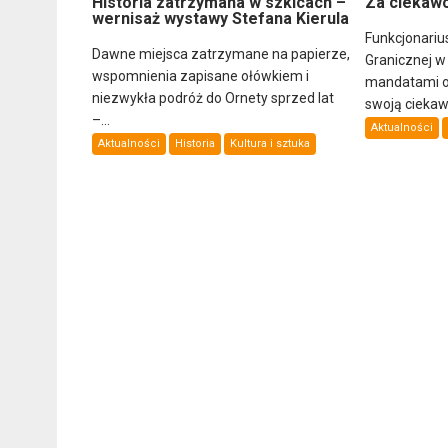
Historia zatrzymana w szkicach –
Za ciekawo
wernisaż wystawy Stefana Kierula
Funkcjonariu
Dawne miejsca zatrzymane na papierze,
Granicznej w
wspomnienia zapisane ołówkiem i
mandatami ob
niezwykła podróż do Ornety sprzed lat
swoją ciekawo
–...
Aktualności
Aktualności
Historia
Kultura i sztuka