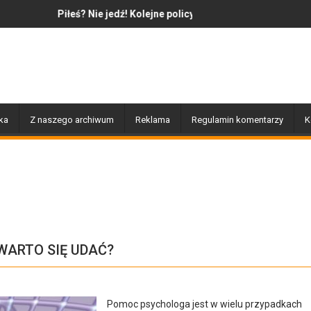
 Nie jedź! Kolejne policyjne działania „Trzeźwość”
Jazz to nie tylko muzyka – to
ka
Z naszego archiwum
Reklama
Regulamin komentarzy
K
WARTO SIĘ UDAĆ?
Pomoc psychologa jest w wielu przypadkach