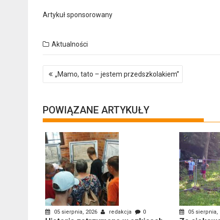
Artykuł sponsorowany
Aktualności
Nawigacja
„Mamo, tato – jestem przedszkolakiem”
wpisu
POWIĄZANE ARTYKUŁY
05 sierpnia, 2026
redakcja
0
05 sierpnia,