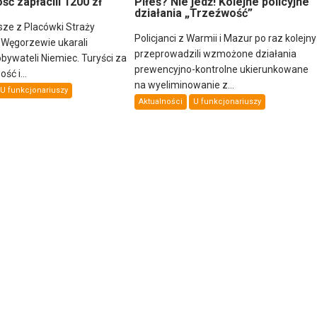
ść zapłacili 1200 zł
Piłeś? Nie jedź! Kolejne policyjne
działania „Trzeźwość”
sze z Placówki Straży
Policjanci z Warmii i Mazur po raz kolejny
 Węgorzewie ukarali
przeprowadzili wzmożone działania
ywateli Niemiec. Turyści za
prewencyjno-kontrolne ukierunkowane
ść i...
na wyeliminowanie z...
U funkcjonariuszy
Aktualności
U funkcjonariuszy