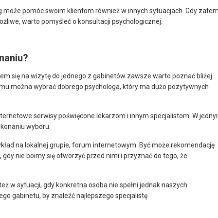
og może pomóc swoim klientom również w innych sytuacjach. Gdy zate
żliwe, warto pomyśleć o konsultacji psychologicznej.
naniu?
iem się na wizytę do jednego z gabinetów zawsze warto poznać bliżej
i temu można wybrać dobrego psychologa, który ma dużo pozytywnych
ternetowe serwisy poświęcone lekarzom i innym specjalistom. W jedn
okonaniu wyboru.
kład na lokalnej grupie, forum internetowym. Być może rekomendację
 gdy nie boimy się otworzyć przed nimi i przyznać do tego, że
ż w sytuacji, gdy konkretna osoba nie spełni jednak naszych
o gabinetu, by znaleźć najlepszego specjalistę.