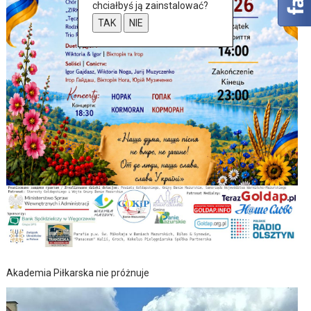
chciałbyś ją zainstalować?
TAK
NIE
Akademia Piłkarska nie próżnuje