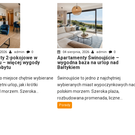
 2026
admin
0
04 sierpnia, 2026
admin
0
ty 2-pokojowe w
Apartamenty Świnoujście –
u – więcej wygody
wygodna baza na urlop nad
obytu
Bałtykiem
to miejsce chętnie wybierane
Świnoujście to jedno z najchętniej
ni urlop, jak i krótki
wybieranych miast wypoczynkowych na
 morzem. Szeroka...
polskim morzem. Szeroka plaża,
rozbudowana promenada, liczne...
Porady