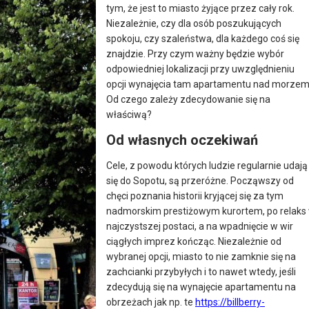
tym, że jest to miasto żyjące przez cały rok.
Niezależnie, czy dla osób poszukujących
spokoju, czy szaleństwa, dla każdego coś się
znajdzie. Przy czym ważny będzie wybór
odpowiedniej lokalizacji przy uwzględnieniu
opcji wynajęcia tam apartamentu nad morzem
Od czego zależy zdecydowanie się na
właściwą?
Od własnych oczekiwań
Cele, z powodu których ludzie regularnie udają
się do Sopotu, są przeróżne. Począwszy od
chęci poznania historii kryjącej się za tym
nadmorskim prestiżowym kurortem, po relaks
najczystszej postaci, a na wpadnięcie w wir
ciągłych imprez kończąc. Niezależnie od
wybranej opcji, miasto to nie zamknie się na
zachcianki przybyłych i to nawet wtedy, jeśli
zdecydują się na wynajęcie apartamentu na
obrzeżach jak np. te
https://billberry-