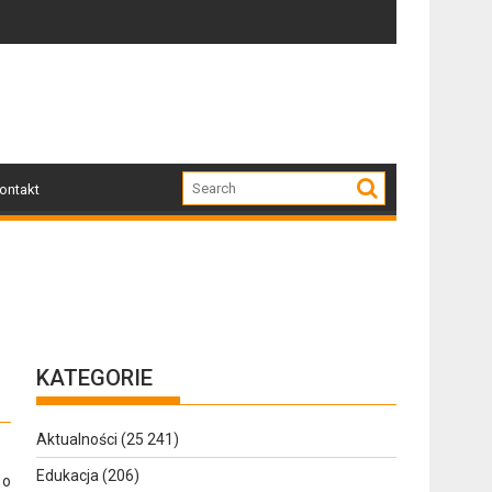
Zapraszamy mieszkańców Gołdapi i okolic na spotkanie
Za nami w
ontakt
KATEGORIE
Aktualności
(25 241)
Edukacja
(206)
 o