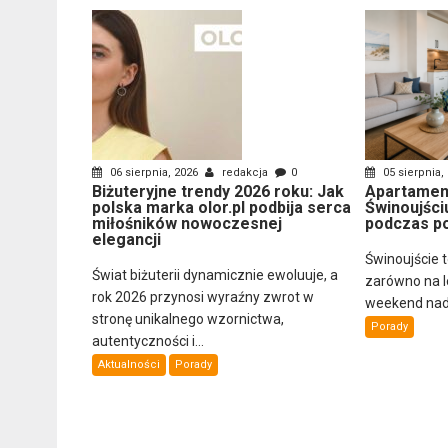
06 sierpnia, 2026
redakcja
0
05 sierpnia,
Biżuteryjne trendy 2026 roku: Jak
Apartamen
polska marka olor.pl podbija serca
Świnoujści
miłośników nowoczesnej
podczas p
elegancji
Świnoujście 
Świat biżuterii dynamicznie ewoluuje, a
zarówno na let
rok 2026 przynosi wyraźny zwrot w
weekend nad
stronę unikalnego wzornictwa,
Porady
autentyczności i...
Aktualności
Porady