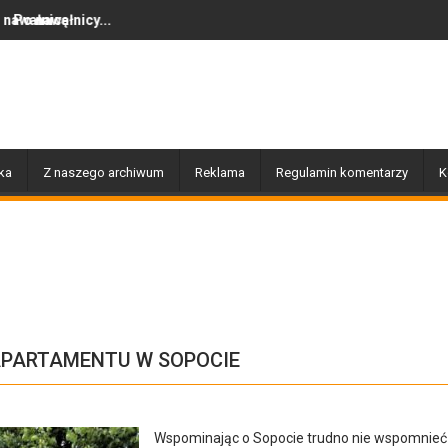
.
Dziś w Gołdapi około 16:30
ka
Z naszego archiwum
Reklama
Regulamin komentarzy
K
APARTAMENTU W SOPOCIE
Wspominając o Sopocie trudno nie wspomnieć