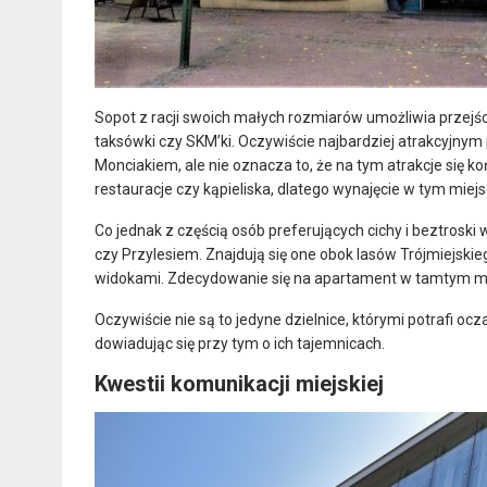
Sopot z racji swoich małych rozmiarów umożliwia przejś
taksówki czy SKM’ki. Oczywiście najbardziej atrakcyjny
Monciakiem, ale nie oznacza to, że na tym atrakcje się ko
restauracje czy kąpieliska, dlatego wynajęcie w tym miej
Co jednak z częścią osób preferujących cichy i beztro
czy Przylesiem. Znajdują się one obok lasów Trójmiejski
widokami. Zdecydowanie się na apartament w tamtym mi
Oczywiście nie są to jedyne dzielnice, którymi potrafi oc
dowiadując się przy tym o ich tajemnicach.
Kwestii komunikacji miejskiej