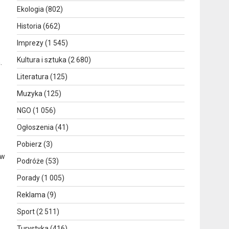
Ekologia
(802)
Historia
(662)
Imprezy
(1 545)
Kultura i sztuka
(2 680)
.
Literatura
(125)
Muzyka
(125)
NGO
(1 056)
Ogłoszenia
(41)
Pobierz
(3)
 w
Podróże
(53)
Porady
(1 005)
Reklama
(9)
Sport
(2 511)
Turystyka
(416)