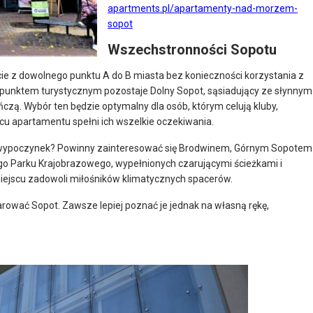
apartments.pl/apartamenty-nad-morzem-
sopot
Wszechstronności Sopotu
cie z dowolnego punktu A do B miasta bez konieczności korzystania z
m punktem turystycznym pozostaje Dolny Sopot, sąsiadujący ze słynnym
ńczą. Wybór ten będzie optymalny dla osób, którym celują kluby,
scu apartamentu spełni ich wszelkie oczekiwania.
ski wypoczynek? Powinny zainteresować się Brodwinem, Górnym Sopotem
ego Parku Krajobrazowego, wypełnionych czarującymi ścieżkami i
ejscu zadowoli miłośników klimatycznych spacerów.
zarować Sopot. Zawsze lepiej poznać je jednak na własną rękę,